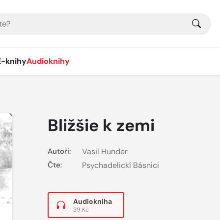
E-knihy
Audioknihy
Bližšie k zemi
Autoři:
Vasil Hunder
Čte:
Psychadelickí Básnici
Audiokniha
39 Kč