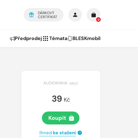
DÁRKOVÝ
CERTIFIKÁT
0
Předprodej
Témata
BLESKmobil
AUDIOKNIHA
(
MP3
)
39
Kč
Koupit
Ihned
ke stažení
?