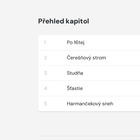
Přehled kapitol
1
Po 16tej
2
Čerešňový strom
3
Studňa
4
Šťastie
5
Harmančekový sneh