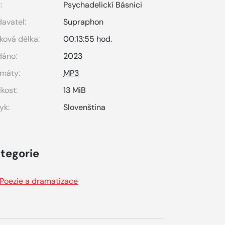
:
Psychadelickí Básnici
avatel:
Supraphon
ková délka:
00:13:55 hod.
dáno:
2023
máty:
MP3
ikost:
13 MiB
yk:
Slovenština
tegorie
Poezie a dramatizace