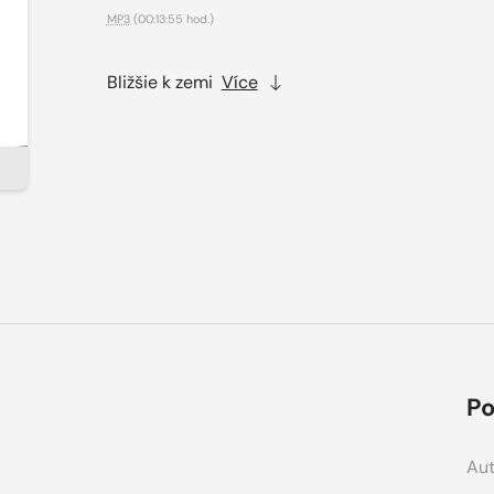
MP3
(00:13:55 hod.)
Bližšie k zemi
Více
Po
Aut