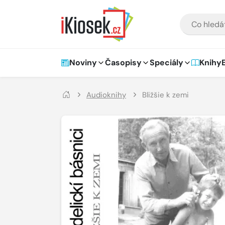
Přejít na hlavní obsah
VYHLEDÁVÁNÍ
Hlavní navigace
Noviny
Časopisy
Speciály
Knihy
Audioknihy
Bližšie k zemi