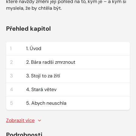
které navždy změní její pohled na to, kým je – a kým si
myslela, že by chtěla být.
Přehled kapitol
1
1. Úvod
2
2. Bára radši zmrznout
3
3. Stojí to za žití
4
4. Stará větev
5
5. Abych neuschla
Zobrazit více
Podrobnosti