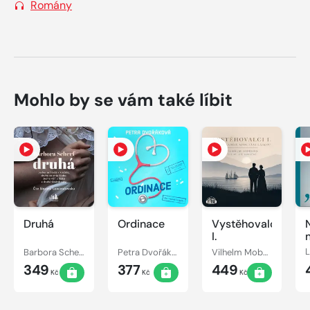
Romány
Mohlo by se vám také líbit
Druhá
Ordinace
Vystěhovalci
I.
Barbora Scherf
Petra Dvořáková
Vilhelm Moberg
349
377
449
Kč
Kč
Kč