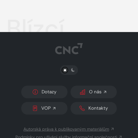
Blízcí
PŘEPNOUT SVĚTLÝ/TMAVÝ REŽIM
Dotazy
O nás
VOP
Kontakty
Autorská práva k publikovaným materiálům
Podmínky pro užívání služby informační společnosti