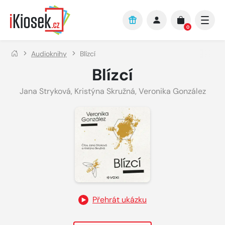
Přejít na hlavní obsah
0
Audioknihy
Blízcí
Blízcí
Jana Stryková
,
Kristýna Skružná
,
Veronika González
Přehrát ukázku