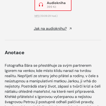
Audiokniha
399 Kč
MP3
(10:09:29 hod.)
Jak na audioknihu?
Anotace
Fotografka Bára se přestěhuje za svým partnerem
Igorem na venkov, kde místo klidu narazí na tvrdou
realitu. Nepřijetí ze strany jeho přátel a rodiny, v čele s
neústupnou a manipulativní matkou Jarkou, ji vrhá do
nejistoty. Postrádá starý život, zápasí s tvůrčí krizí a čelí
nátlaku ohledně mateřství, na které není připravená.
Křehké přátelství s Igorovou vyčerpanou a nejistou
švagrovou Petrou jí postupně odhalí palčivé pravdy,