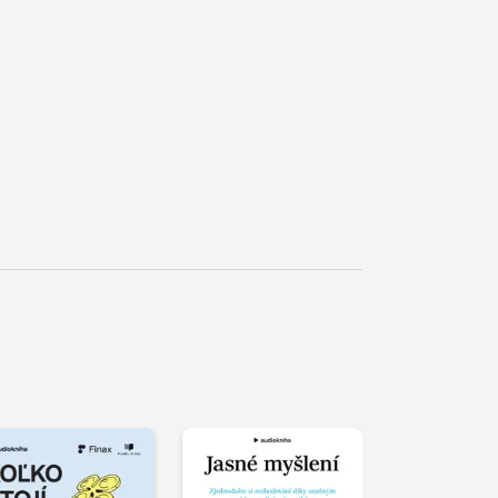
řehrát
kázku