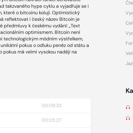
Čte
klad takzvaného hype cyklu a vyjadřuje se i
které o bitcoinu kolují. Optimistický
Vyd
 reflektovat i český název Bitcoin je
Cel
vé předmluvy k českému vydání: „Text
racionálním optimismem. Bitcoin není
Vy
ani technologickým módním výstřelkem,
For
e unikátní pokus o odluku peněz od státu a
to pokus má velmi vysokou naději na
Vel
Jaz
Ka
00:08:33
00:05:27