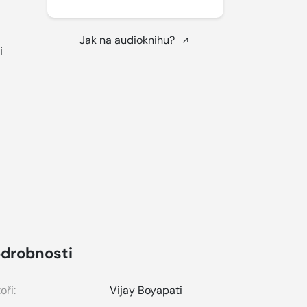
Jak na audioknihu?
i
drobnosti
oři:
Vijay Boyapati