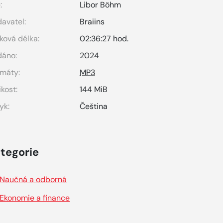
:
Libor Böhm
avatel:
Braiins
ková délka:
02:36:27 hod.
dáno:
2024
máty:
MP3
ikost:
144 MiB
yk:
Čeština
tegorie
Naučná a odborná
Ekonomie a finance