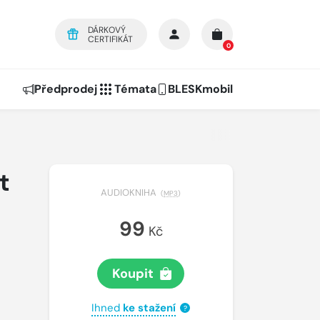
DÁRKOVÝ
CERTIFIKÁT
0
Předprodej
Témata
BLESKmobil
t
AUDIOKNIHA
(
MP3
)
99
Kč
Koupit
Ihned
ke stažení
?