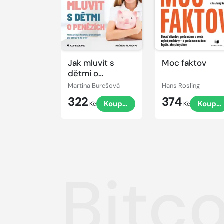
Jak mluvit s
Moc faktov
dětmi o
penězích
Martina Burešová
Hans Rosling
322
374
Koupit
Koupit
Kč
Kč
Bitc