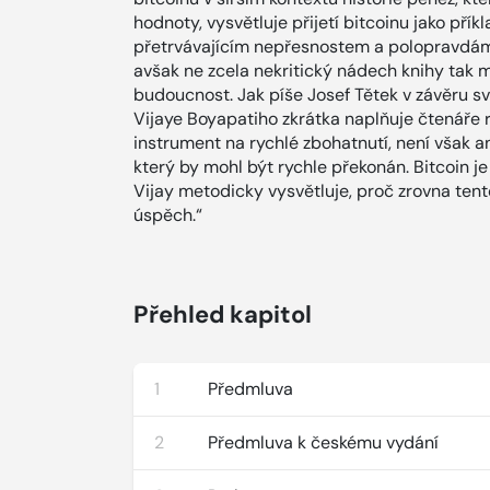
hodnoty, vysvětluje přijetí bitcoinu jako pří
přetrvávajícím nepřesnostem a polopravdám, 
avšak ne zcela nekritický nádech knihy tak má
budoucnost. Jak píše Josef Tětek v závěru s
Vijaye Boyapatiho zkrátka naplňuje čtenáře 
instrument na rychlé zbohatnutí, není však 
který by mohl být rychle překonán. Bitcoin j
Vijay metodicky vysvětluje, proč zrovna ten
úspěch.“
Přehled kapitol
1
Předmluva
2
Předmluva k českému vydání