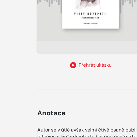
Přehrát ukázku
Anotace
Autor se v útlé avšak velmi čtivě psané pub
bitcoinu v širším kontextu historie peněz, kt