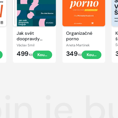
Jak svět
Organizačné
K
doopravdy
porno
š
funguje
Václav Smil
Aneta Martinek
499
349
Koupit
Koupit
Kč
Kč
oin je 