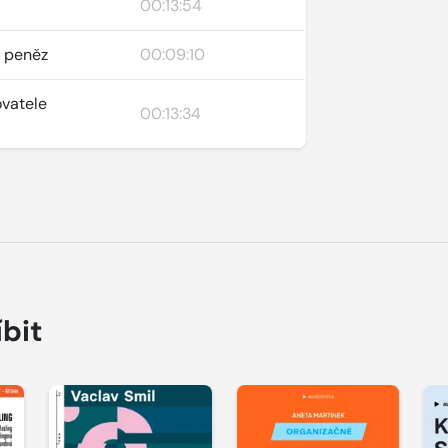
00:13:54
d peněz
00:09:10
ovatele
00:13:34
íbit
Přehrát
Přehrát
P
ukázku
ukázku
u