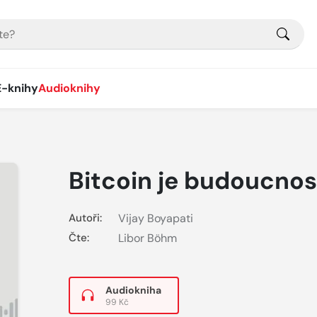
E-knihy
Audioknihy
Bitcoin je budoucnos
Autoři:
Vijay Boyapati
Čte:
Libor Böhm
Audiokniha
99 Kč