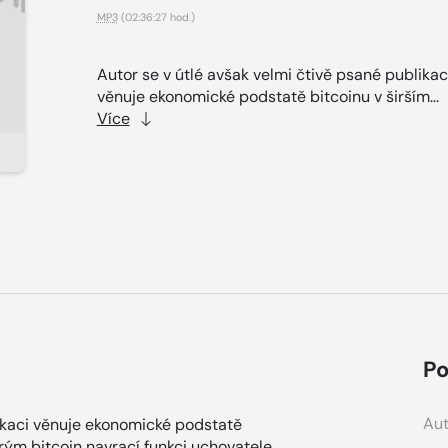
MP3
(02:36:27 hod.)
Autor se v útlé avšak velmi čtivě psané publikac
věnuje ekonomické podstatě bitcoinu v širším...
Více
Po
Aut
likaci věnuje ekonomické podstatě
erým bitcoin navrací funkci uchovatele