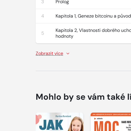
3
Prolog
4
Kapitola 1, Geneze bitcoinu a půvo
Kapitola 2, Vlastnosti dobrého uch
5
hodnoty
Zobrazit více
Mohlo by se vám také l
Přehrát
Přehrát
ukázku
ukázku