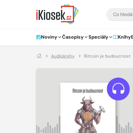
Přejít na hlavní obsah
VYHLEDÁVÁNÍ
Hlavní navigace
Noviny
Časopisy
Speciály
Knihy
Audioknihy
Bitcoin je budoucnost