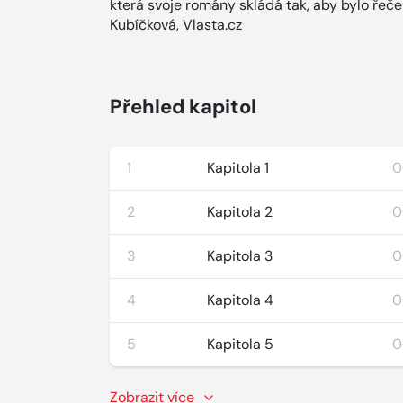
která svoje romány skládá tak, aby bylo ře
Kubíčková, Vlasta.cz
Přehled kapitol
1
Kapitola 1
0
2
Kapitola 2
0
3
Kapitola 3
0
4
Kapitola 4
0
5
Kapitola 5
0
Zobrazit více