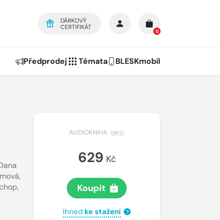
DÁRKOVÝ
CERTIFIKÁT
0
Předprodej
Témata
BLESKmobil
AUDIOKNIHA
(
MP3
)
629
Kč
Dana
rmová
,
ochop
,
Koupit
Ihned
ke stažení
?