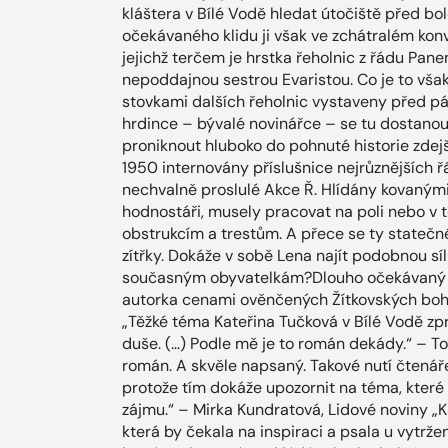
kláštera v Bílé Vodě hledat útočiště před b
očekávaného klidu ji však ve zchátralém konv
jejichž terčem je hrstka řeholnic z řádu Pan
nepoddajnou sestrou Evaristou. Co je to však
stovkami dalších řeholnic vystaveny před p
hrdince – bývalé novinářce – se tu dostanou
proniknout hluboko do pohnuté historie zdejš
1950 internovány příslušnice nejrůznějších ř
nechvalně proslulé Akce Ř. Hlídány kovanými
hodnostáři, musely pracovat na poli nebo v 
obstrukcím a trestům. A přece se ty statečné
zítřky. Dokáže v sobě Lena najít podobnou síl
současným obyvatelkám?Dlouho očekávaný ro
autorka cenami ověnčených Žítkovských bohy
„Těžké téma Kateřina Tučková v Bílé Vodě zp
duše. (…) Podle mě je to román dekády.“ – Tom
román. A skvěle napsaný. Takové nutí čtenáře
protože tím dokáže upozornit na téma, které
zájmu.“ – Mirka Kundratová, Lidové noviny „
která by čekala na inspiraci a psala u vytrže