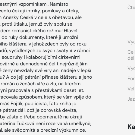
olestnými vzpomínkami. Namísto
Čte
entu čekají intriky, pomluvy a útoky,
en Anežky České v čele s obětavou, ale
 proti útlaku, jemuž byly spolu se
ádem komunistického režimu! Hlavní
 do ruky dokumenty, které jí umožní
Vyd
ího kláštera, v jehož zdech byly od roku
ádů, vysídlených ze svých svatyní v rámci
Cel
 soudruhy i kolaborujícími církevními
dél
továrně a dennodenně čelit nejrůznějším
Vy
 ženy nevzdaly své víry ani naděje v lepší
u? A co její pátrání přinese klášteru a jeho
For
mán o ženách víře a zlu, na kterém
Vel
ní pracovala s přestávkami deset let.
racovala způsobem, který se vám vpije do
Jaz
áš Fojtík, publicista„Tato kniha je
 pátrat dál, což je obrovská devíza,
 by zůstalo třeba opomenuté na okraji
Kateřina Tučková není rozervaná umělkyně,
Ka
ní, ale svědomitá a precizní výzkumnice,