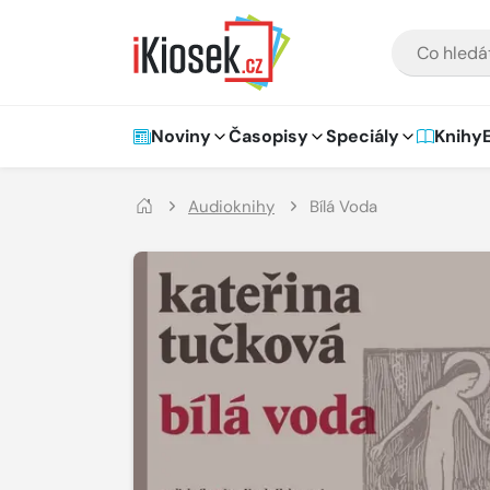
Přejít na hlavní obsah
VYHLEDÁVÁNÍ
Hlavní navigace
Noviny
Časopisy
Speciály
Knihy
Audioknihy
Bílá Voda