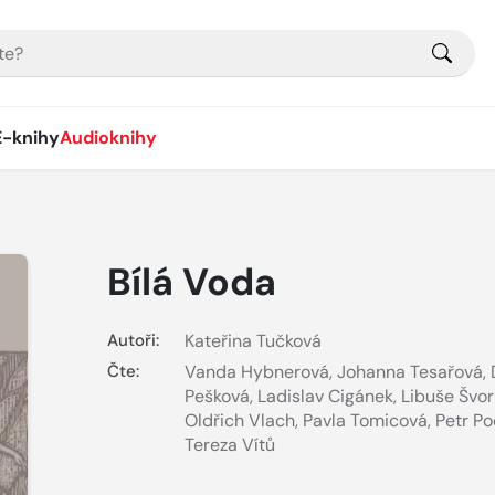
E-knihy
Audioknihy
Bílá Voda
Autoři:
Kateřina Tučková
Čte:
Vanda Hybnerová
,
Johanna Tesařová
,
Pešková
,
Ladislav Cigánek
,
Libuše Švo
Oldřich Vlach
,
Pavla Tomicová
,
Petr P
Tereza Vítů