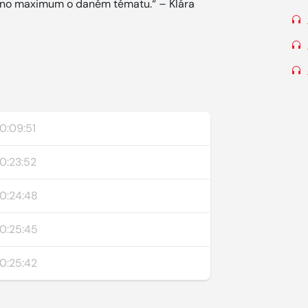
čeno maximum o daném tématu.“ – Klára
0:09:51
0:23:52
0:24:48
0:25:45
0:25:42