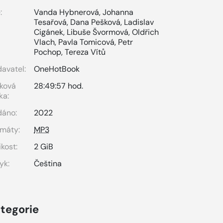
:
Vanda Hybnerová
,
Johanna
Tesařová
,
Dana Pešková
,
Ladislav
Cigánek
,
Libuše Švormová
,
Oldřich
Vlach
,
Pavla Tomicová
,
Petr
Pochop
,
Tereza Vítů
avatel:
OneHotBook
ková
28:49:57 hod.
ka:
dáno:
2022
máty:
MP3
ikost:
2 GiB
yk:
Čeština
tegorie