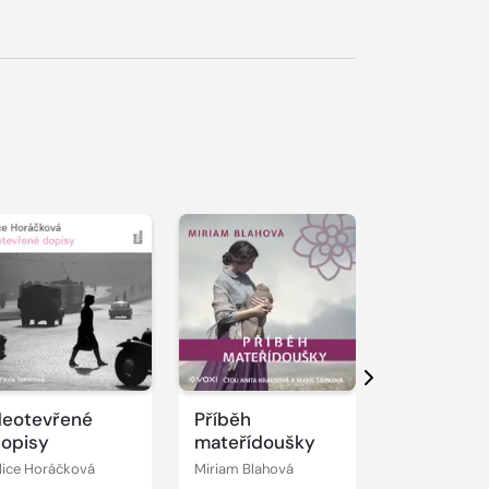
řehrát
kázku
Přehrát
Přehrát
ukázku
ukázku
Další
eotevřené
Příběh
Coward
opisy
mateřídoušky
lice Horáčková
Miriam Blahová
Bálek Jarosla