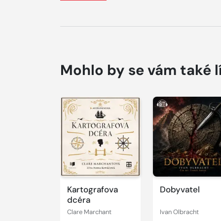
Mohlo by se vám také l
Přehrát
Přehrát
ukázku
ukázku
Kartografova
Dobyvatel
dcéra
Clare Marchant
Ivan Olbracht