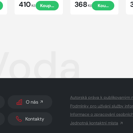
410
368
t
Koupit
Koupit
Kč
Kč
 Voda
Autorská práva k publikovaným 
O nás
Podmínky pro užívání služby info
Informace o zpracování osobníc
Kontakty
Jednotná kontaktní místa