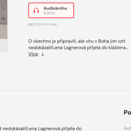
Audiokniha
629 Kč
MP3
(28:49:57 hod.)
O všechno je připravili, ale víru v Boha jim vzít
nedokázali!Lena Lagnerová přijela do kláštera...
Více
Po
Aut
zít nedokázali!Lena Lagnerová přijela do