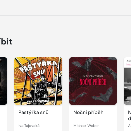
íbit
Přehrát
Přehrát
P
ukázku
ukázku
u
Pastýřka snů
Noční příběh
N
d
Iva Tajovská
Michael Weber
A