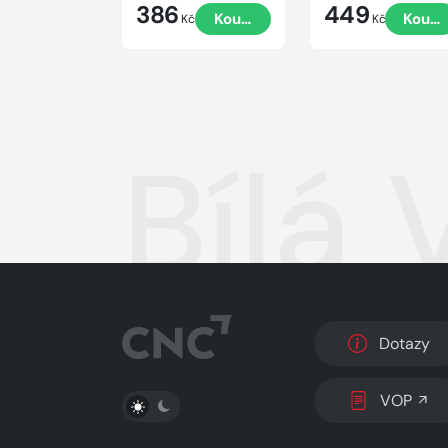
386
449
Koupit
Koupi
Kč
Kč
Bílá
Dotazy
PŘEPNOUT SVĚTLÝ/TMAVÝ REŽIM
VOP