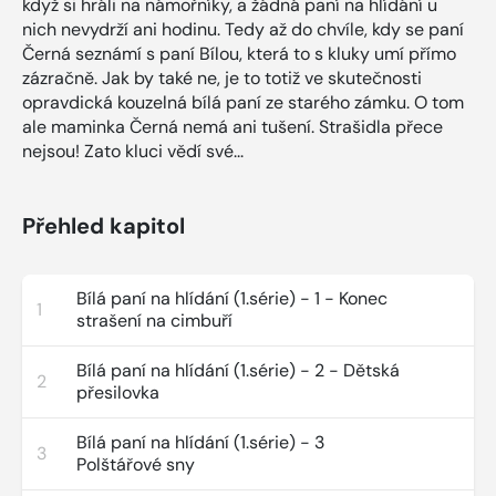
když si hráli na námořníky, a žádná paní na hlídání u
nich nevydrží ani hodinu. Tedy až do chvíle, kdy se paní
Černá seznámí s paní Bílou, která to s kluky umí přímo
zázračně. Jak by také ne, je to totiž ve skutečnosti
opravdická kouzelná bílá paní ze starého zámku. O tom
ale maminka Černá nemá ani tušení. Strašidla přece
nejsou! Zato kluci vědí své...
Přehled kapitol
Bílá paní na hlídání (1.série) - 1 - Konec
1
strašení na cimbuří
Bílá paní na hlídání (1.série) - 2 - Dětská
2
přesilovka
Bílá paní na hlídání (1.série) - 3
3
Polštářové sny