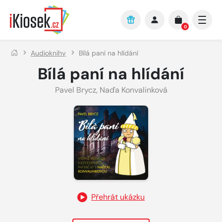
Přejít na hlavní obsah
0
Audioknihy
Bílá paní na hlídání
Bílá paní na hlídání
Pavel Brycz
,
Naďa Konvalinková
Přehrát ukázku