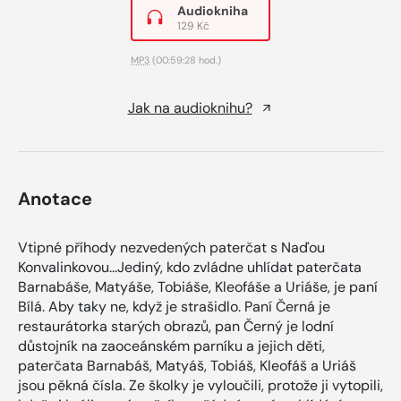
Audiokniha
129 Kč
MP3
(00:59:28 hod.)
Jak na audioknihu?
Anotace
Vtipné příhody nezvedených paterčat s Naďou
Konvalinkovou...Jediný, kdo zvládne uhlídat paterčata
Barnabáše, Matyáše, Tobiáše, Kleofáše a Uriáše, je paní
Bílá. Aby taky ne, když je strašidlo. Paní Černá je
restaurátorka starých obrazů, pan Černý je lodní
důstojník na zaoceánském parníku a jejich děti,
paterčata Barnabáš, Matyáš, Tobiáš, Kleofáš a Uriáš
jsou pěkná čísla. Ze školky je vyloučili, protože ji vytopili,