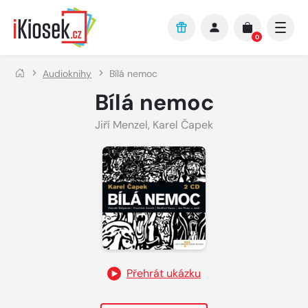
Přejít na hlavní obsah
0
Audioknihy
Bílá nemoc
Bílá nemoc
Jiří Menzel
,
Karel Čapek
Přehrát ukázku