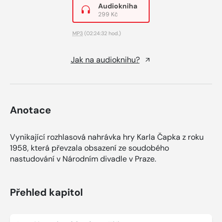
Audiokniha
299 Kč
MP3
(02:24:32 hod.)
Jak na audioknihu?
Anotace
Vynikající rozhlasová nahrávka hry Karla Čapka z roku
1958, která převzala obsazení ze soudobého
nastudování v Národním divadle v Praze.
Přehled kapitol