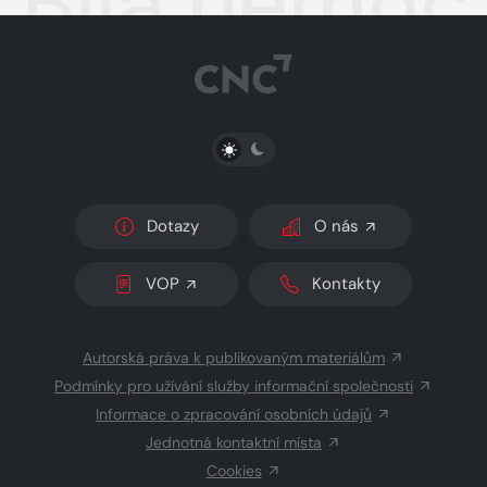
Bílá nemoc
PŘEPNOUT SVĚTLÝ/TMAVÝ REŽIM
Dotazy
O nás
VOP
Kontakty
Autorská práva k publikovaným materiálům
Podmínky pro užívání služby informační společnosti
Informace o zpracování osobních údajů
Jednotná kontaktní místa
Cookies