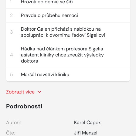
1
Hrozná epidemie se šíří
2
Pravda o průběhu nemoci
Doktor Galen přichází s nabídkou na
3
spolupráci k dvornímu řadoví Sigeliovi
Hádka nad článkem profesora Sigelia
4
asistent kliniky chce zneužít výsledky
doktora
5
Maršál navštíví kliniku
Zobrazit více
Podrobnosti
Autoři:
Karel Čapek
Čte:
Jiří Menzel