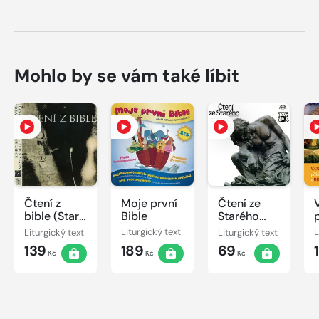
Mohlo by se vám také líbit
Čtení z
Moje první
Čtení ze
bible (Starý
Bible
Starého
a Nový
zákona
Liturgický text
Liturgický text
Liturgický text
L
zákon)
139
189
69
Kč
Kč
Kč