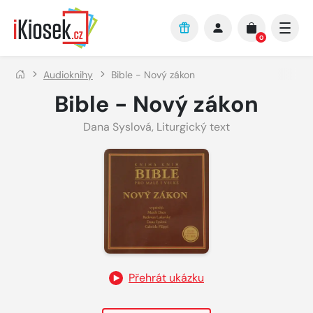
Přejít na hlavní obsah
0
Audioknihy
Bible - Nový zákon
Bible - Nový zákon
Dana Syslová
,
Liturgický text
Přehrát ukázku