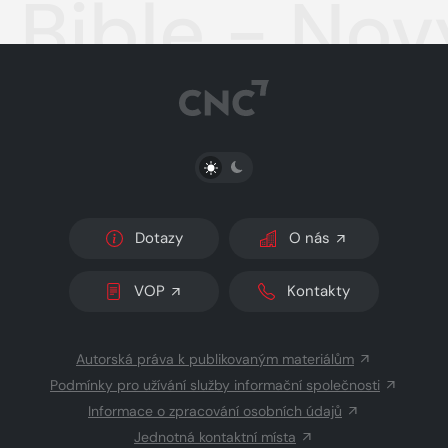
Bible - Nov
PŘEPNOUT SVĚTLÝ/TMAVÝ REŽIM
Dotazy
O nás
VOP
Kontakty
Autorská práva k publikovaným materiálům
Podmínky pro užívání služby informační společnosti
Informace o zpracování osobních údajů
Jednotná kontaktní místa