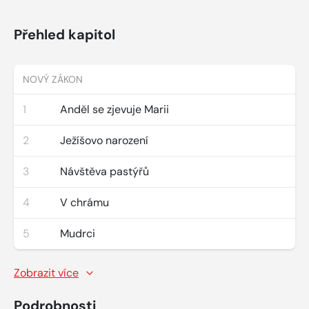
Přehled kapitol
NOVÝ ZÁKON
1
Anděl se zjevuje Marii
2
Ježíšovo narození
3
Návštěva pastýřů
4
V chrámu
5
Mudrci
Zobrazit více
Podrobnosti