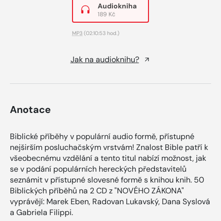
Audiokniha
189 Kč
MP3
(02:10:53 hod.)
Jak na audioknihu?
Anotace
Biblické příběhy v populární audio formě, přístupné
nejširším posluchačským vrstvám! Znalost Bible patří k
všeobecnému vzdělání a tento titul nabízí možnost, jak
se v podání populárních hereckých představitelů
seznámit v přístupné slovesné formě s knihou knih. 50
Biblických příběhů na 2 CD z "NOVÉHO ZÁKONA"
vyprávějí: Marek Eben, Radovan Lukavský, Dana Syslová
a Gabriela Filippi.