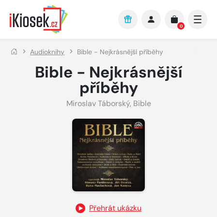
Přejít na hlavní obsah
0
Audioknihy
Bible - Nejkrásnější příběhy
Bible - Nejkrásnější
příběhy
Miroslav Táborský
,
Bible
Přehrát ukázku