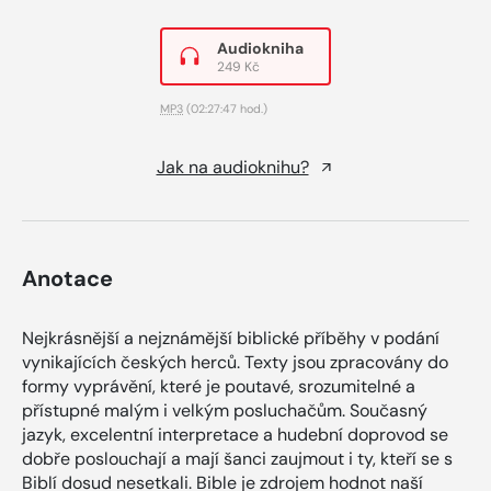
Audiokniha
249 Kč
MP3
(02:27:47 hod.)
Jak na audioknihu?
Anotace
Nejkrásnější a nejznámější biblické příběhy v podání
vynikajících českých herců. Texty jsou zpracovány do
formy vyprávění, které je poutavé, srozumitelné a
přístupné malým i velkým posluchačům. Současný
jazyk, excelentní interpretace a hudební doprovod se
dobře poslouchají a mají šanci zaujmout i ty, kteří se s
Biblí dosud nesetkali. Bible je zdrojem hodnot naší