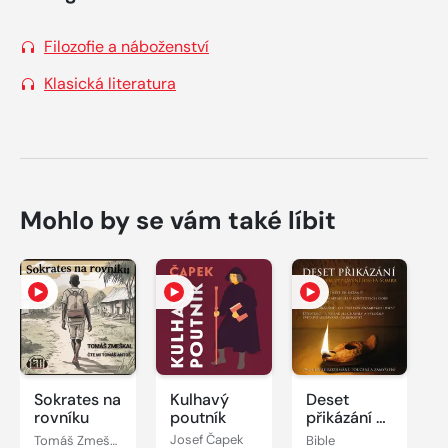
Filozofie a náboženství
Klasická literatura
Mohlo by se vám také líbit
Sokrates na
Kulhavý
Deset
rovníku
poutník
přikázání v
poutavém
Tomáš Zmeškal
Josef Čapek
Bible