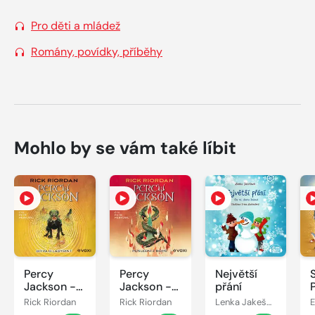
Pro děti a mládež
Romány, povídky, příběhy
Mohlo by se vám také líbit
Percy
Percy
Největší
Jackson -
Jackson -
přání
Bitva o
Poslední z
Rick Riordan
Rick Riordan
Lenka Jakešová
labyrint
bohů