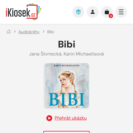
Přejít na hlavní obsah
0
Audioknihy
Bibi
Bibi
Jana Štvrtecká
,
Karin Michaelisová
Přehrát ukázku