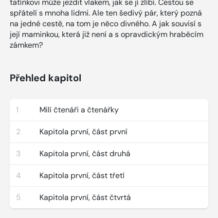
tatínkovi může jezdit vlakem, jak se jí zlíbí. Cestou se
spřátelí s mnoha lidmi. Ale ten šedivý pár, který pozná
na jedné cestě, na tom je něco divného. A jak souvisí s
její maminkou, která již není a s opravdickým hraběcím
zámkem?
Přehled kapitol
1
Milí čtenáři a čtenářky
2
Kapitola první, část první
3
Kapitola první, část druhá
4
Kapitola první, část třetí
5
Kapitola první, část čtvrtá