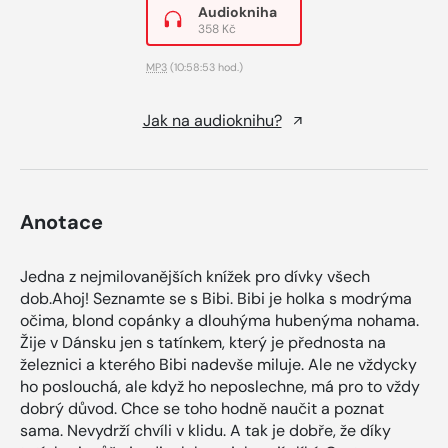
Audiokniha
358 Kč
MP3
(10:58:53 hod.)
Jak na audioknihu?
Anotace
Jedna z nejmilovanějších knížek pro dívky všech
dob.Ahoj! Seznamte se s Bibi. Bibi je holka s modrýma
očima, blond copánky a dlouhýma hubenýma nohama.
Žije v Dánsku jen s tatínkem, který je přednosta na
železnici a kterého Bibi nadevše miluje. Ale ne vždycky
ho poslouchá, ale když ho neposlechne, má pro to vždy
dobrý důvod. Chce se toho hodně naučit a poznat
sama. Nevydrží chvíli v klidu. A tak je dobře, že díky