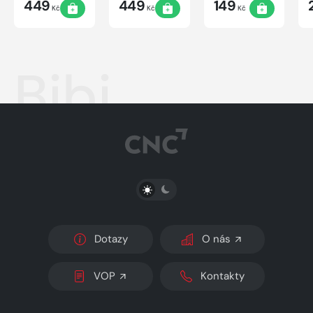
449
449
149
Kč
Kč
Kč
Bibi
PŘEPNOUT SVĚTLÝ/TMAVÝ REŽIM
Dotazy
O nás
VOP
Kontakty