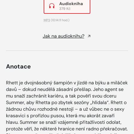
Audiokniha
379 Kč
MP3
(10:14:11 hod.)
Jak na audioknihu?
Anotace
Rhett je dvojnásobný šampión v jízdě na býku a miláček
davů – dokud neudělá zásadní přešlap. Jeho agent se
mu snaží zachránit kariéru, a tak pověří svou dceru
Summer, aby Rhetta po zbytek sezóny „hlídala“. Rhett o
žádnou chůvu rozhodně nestojí – a už vůbec ne o sexy
krasavici s prořízlou pusou, která mu akorát zavaří
hlavu. Summer se snaží vzájemné přitažlivosti odolat,
protože věří, že některé hranice není radno překračovat.