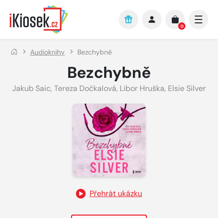
Přejít na hlavní obsah
0
Audioknihy
Bezchybně
Bezchybně
Jakub Saic
,
Tereza Dočkalová
,
Libor Hruška
,
Elsie Silver
Přehrát ukázku