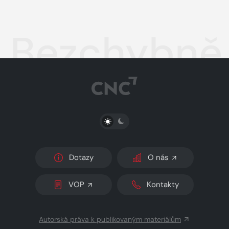
Bezchybně
PŘEPNOUT SVĚTLÝ/TMAVÝ REŽIM
Dotazy
O nás
VOP
Kontakty
Autorská práva k publikovaným materiálům