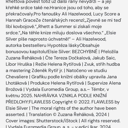
Rhettova pověst totiž už další rány nevydrží – a její
křehké srdce také ne.Hranice jsou od toho, aby se
překračovaly.Pro fanoušky Ali Hazelwood, Lucy Score a
Hannah GraceZe čtenářských recenzí:„Zjevně se mi teď
líbí kovbojové.“„Rhett a Summer si získali moje
srdce.“„Na téhle knize miluju doslova všechno.“ „Elsie
Silver píše naprosto úchvatně!“ – Ali Hazelwood,
autorka bestselleru Hypotéza láskyObsahuje
bonusovou kapitolu!Elsie Silver: BEZCHYBNĚ | Přeložila
Zuzana Řeháková | Čte Tereza Dočkalová, Jakub Saic,
Libor Hruška | Režie Helena Rytířová | Zvuk, střih hudba
a mastering Zdeněk Rytíř jr. | Natočeno ve studiu
Chevaliere | Grafiku podle knižní obálky upravila Jana
Lhotáková | Produkce Helena Rytířová | Supervize Alena
Brožová | Vydala Euromedia Group, a.s.– Témbr, v
květnu 2025. NAHRÁVKA VZNIKLA PODLE KNIŽNÍ
PŘEDLOHY:FLAWLESS Copyright © 2022. FLAWLESS by
Elsie Silver | The moral rights of the author have been
asserted. | Translation © Zuzana Řeháková, 2024 |
Cover images: Shutterstock/iStock | All rights reserved.
| Vydala Euromedia Group, a. s. - v edici Ikar, 2024.