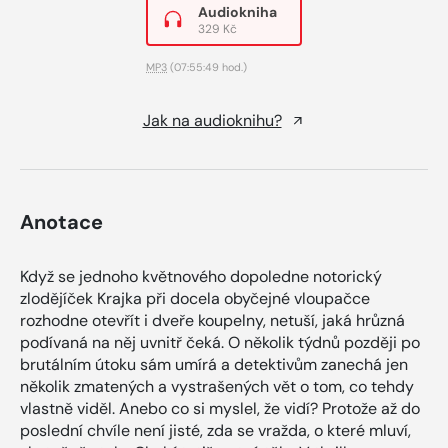
Audiokniha
329 Kč
MP3
(07:55:49 hod.)
Jak na audioknihu?
Anotace
Když se jednoho květnového dopoledne notorický
zlodějíček Krajka při docela obyčejné vloupačce
rozhodne otevřít i dveře koupelny, netuší, jaká hrůzná
podívaná na něj uvnitř čeká. O několik týdnů později po
brutálním útoku sám umírá a detektivům zanechá jen
několik zmatených a vystrašených vět o tom, co tehdy
vlastně viděl. Anebo co si myslel, že vidí? Protože až do
poslední chvíle není jisté, zda se vražda, o které mluví,