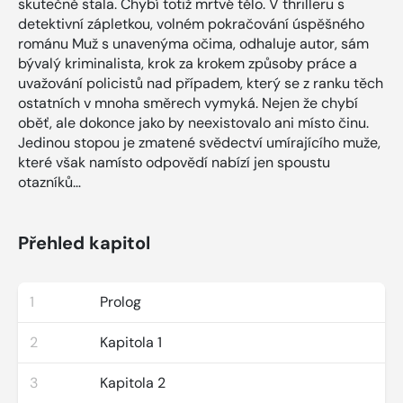
skutečně stala. Chybí totiž mrtvé tělo. V thrilleru s
detektivní zápletkou, volném pokračování úspěšného
románu Muž s unavenýma očima, odhaluje autor, sám
bývalý kriminalista, krok za krokem způsoby práce a
uvažování policistů nad případem, který se z ranku těch
ostatních v mnoha směrech vymyká. Nejen že chybí
oběť, ale dokonce jako by neexistovalo ani místo činu.
Jedinou stopou je zmatené svědectví umírajícího muže,
které však namísto odpovědí nabízí jen spoustu
otazníků…
Přehled kapitol
1
Prolog
2
Kapitola 1
3
Kapitola 2