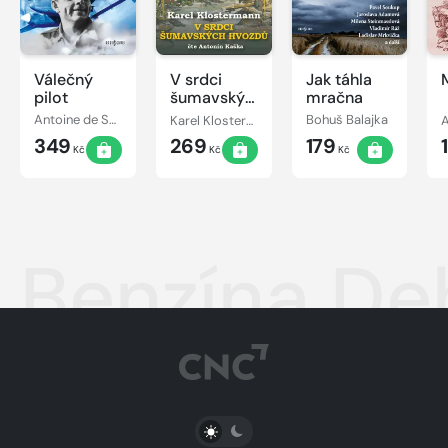
Válečný
V srdci
Jak táhla
pilot
šumavských
mračna
hvozdů
Antoine de Saint-Exupéry
Karel Klostermann
Bohuš Balajka
A
349
269
179
Kč
Kč
Kč
Benzína De
PŘEPNOUT SVĚTLÝ/TMAVÝ REŽIM