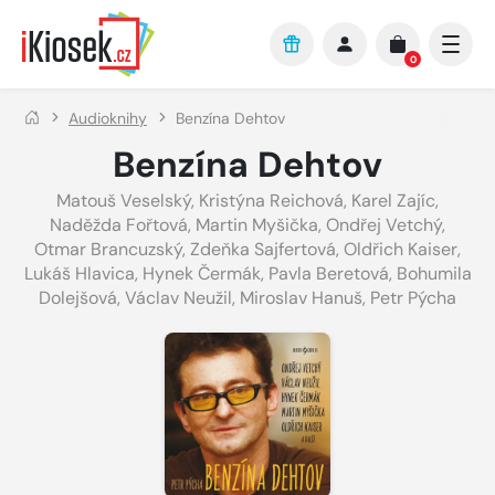
Přejít na hlavní obsah
0
Audioknihy
Benzína Dehtov
Benzína Dehtov
Matouš Veselský
,
Kristýna Reichová
,
Karel Zajíc
,
Naděžda Fořtová
,
Martin Myšička
,
Ondřej Vetchý
,
Otmar Brancuzský
,
Zdeňka Sajfertová
,
Oldřich Kaiser
,
Lukáš Hlavica
,
Hynek Čermák
,
Pavla Beretová
,
Bohumila
Dolejšová
,
Václav Neužil
,
Miroslav Hanuš
,
Petr Pýcha