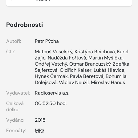
Podrobnosti
Autoři:
Petr Pýcha
Čte:
Matouš Veselský
,
Kristýna Reichová
,
Karel
Zajíc
,
Naděžda Fořtová
,
Martin Myšička
,
Ondřej Vetchý
,
Otmar Brancuzský
,
Zdeňka
Sajfertová
,
Oldřich Kaiser
,
Lukáš Hlavica
,
Hynek Čermák
,
Pavla Beretová
,
Bohumila
Dolejšová
,
Václav Neužil
,
Miroslav Hanuš
Vydavatel:
Radioservis a.s.
Celková
00:52:50 hod.
délka:
Vydáno:
2015
Formáty:
MP3