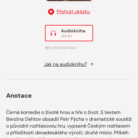
Přehrát ukázku
Audiokniha
129 Kč
MP3
(00:52:50 hod.)
Jak na audioknihu?
Anotace
Černá komedie o životě hrou a hře o život. S textem
Benzína Dehtov obsadil Petr Pýcha v dramatické soutěži
o původní rozhlasovou hru, vypsané Českým rozhlasem
u příležitosti devadesátého výročí, druhé místo. Příběh