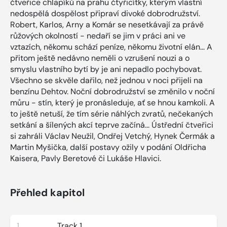
čtveřice chlapíků na prahu čtyřicítky, kterým vlastní
nedospělá dospělost připraví divoké dobrodružství.
Robert, Karlos, Arny a Komár se nesetkávají za právě
růžových okolností - nedaří se jim v práci ani ve
vztazích, někomu schází peníze, někomu životní elán... A
přitom ještě nedávno neměli o vzrušení nouzi a o
smyslu vlastního bytí by je ani nepadlo pochybovat.
Všechno se skvěle dařilo, než jednou v noci přijeli na
benzínu Dehtov. Noční dobrodružství se změnilo v noční
můru - stín, který je pronásleduje, ať se hnou kamkoli. A
to ještě netuší, že tím série náhlých zvratů, nečekaných
setkání a šílených akcí teprve začíná... Ústřední čtveřici
si zahráli Václav Neužil, Ondřej Vetchý, Hynek Čermák a
Martin Myšička, další postavy ožily v podání Oldřicha
Kaisera, Pavly Beretové či Lukáše Hlavici.
Přehled kapitol
1
Track 1