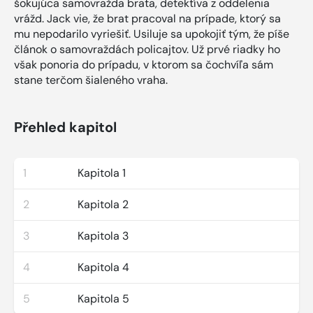
šokujúca samovražda brata, detektíva z oddelenia
vrážd. Jack vie, že brat pracoval na prípade, ktorý sa
mu nepodarilo vyriešiť. Usiluje sa upokojiť tým, že píše
článok o samovraždách policajtov. Už prvé riadky ho
však ponoria do prípadu, v ktorom sa čochvíľa sám
stane terčom šialeného vraha.
Přehled kapitol
1
Kapitola 1
2
Kapitola 2
3
Kapitola 3
4
Kapitola 4
5
Kapitola 5