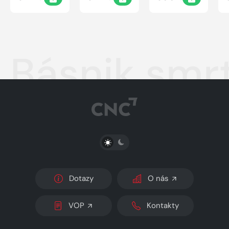
Básnik smrt
PŘEPNOUT SVĚTLÝ/TMAVÝ REŽIM
Dotazy
O nás
VOP
Kontakty