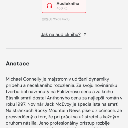
Audiokniha
436 Kč
MP3
(18:25:09 hod.)
Jak na audioknihu?
Anotace
Michael Connelly je majstrom v udržaní dynamiky
príbehu a nečakaného rozuzlenia. Za svoju novinársku
tvorbu bol navrhnutý na Pulitzerovu cenu a za knihu
Básnik smrti dostal Anthonyho cenu za najlepší román v
roku 1997. Novinár Jack McEvoy je špecialista na smrť.
Na stránkach Rocky Mountain News píše o zločinoch. Je
presvedčený o tom, že pri práci sa už stretol s každým
druhom násilia. Jeho profesionálny prístup rozbije