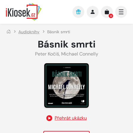
Přejít na hlavní obsah
0
Audioknihy
Básnik smrti
Básnik smrti
Peter Kočiš
,
Michael Connelly
Přehrát ukázku