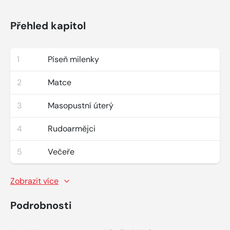
Přehled kapitol
1
Píseň milenky
2
Matce
3
Masopustní úterý
4
Rudoarmějci
5
Večeře
Zobrazit více
Podrobnosti