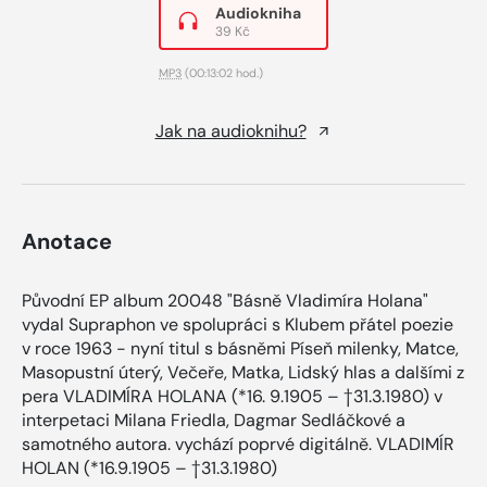
Audiokniha
39 Kč
MP3
(00:13:02 hod.)
Jak na audioknihu?
Anotace
Původní EP album 20048 "Básně Vladimíra Holana"
vydal Supraphon ve spolupráci s Klubem přátel poezie
v roce 1963 - nyní titul s básněmi Píseň milenky, Matce,
Masopustní úterý, Večeře, Matka, Lidský hlas a dalšími z
pera VLADIMÍRA HOLANA (*16. 9.1905 – †31.3.1980) v
interpetaci Milana Friedla, Dagmar Sedláčkové a
samotného autora. vychází poprvé digitálně. VLADIMÍR
HOLAN (*16.9.1905 – †31.3.1980)