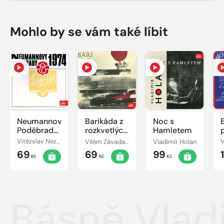
Mohlo by se vám také líbit
Neumannovy
Barikáda z
Noc s
Poděbrady
rozkvetlých
Hamletem
1974
kaštanů
Vítězslav Nezval, Ján Botto, Rudolf Čižmárik, Gustav Husák, František Branislav, Emil František Burian, Vladimír Holan, Jan Neruda, Ivan Skála, František Halas, Josef Hora, Miroslav Válek
Vilém Závada, Vítězslav Nezval, František Hrubín, Marie Pujmanová, Vladimír Holan, František Buriánek, František Halas, Jan Drda, Jaroslav Seifert
Vladimír Holan
69
69
99
Kč
Kč
Kč
Básně Vlad