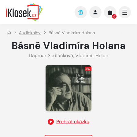
Přejít na hlavní obsah
0
Audioknihy
Básně Vladimíra Holana
Básně Vladimíra Holana
Dagmar Sedláčková
,
Vladimír Holan
Přehrát ukázku