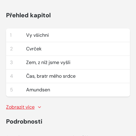
Přehled kapitol
1
Vy všichni
2
Cvrček
3
Zem, z níž jsme vyšli
4
Čas, bratr mého srdce
5
Amundsen
Zobrazit více
Podrobnosti