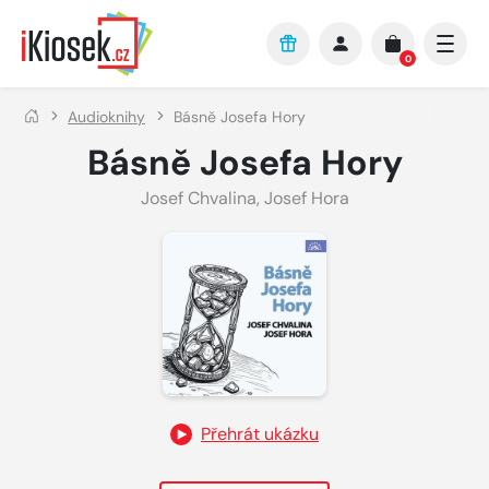
Přejít na hlavní obsah
0
Audioknihy
Básně Josefa Hory
Básně Josefa Hory
Josef Chvalina
,
Josef Hora
Přehrát ukázku