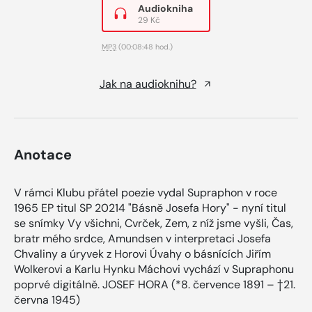
Audiokniha
29 Kč
MP3
(00:08:48 hod.)
Jak na audioknihu?
Anotace
V rámci Klubu přátel poezie vydal Supraphon v roce
1965 EP titul SP 20214 "Básně Josefa Hory" - nyní titul
se snímky Vy všichni, Cvrček, Zem, z níž jsme vyšli, Čas,
bratr mého srdce, Amundsen v interpretaci Josefa
Chvaliny a úryvek z Horovi Úvahy o básnících Jiřím
Wolkerovi a Karlu Hynku Máchovi vychází v Supraphonu
poprvé digitálně. JOSEF HORA (*8. července 1891 – †21.
června 1945)