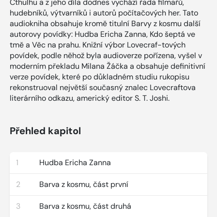
Cthulhu a z jeho díla dodnes vychází řada filmařů,
hudebníků, výtvarníků i autorů počítačových her. Tato
audiokniha obsahuje kromě titulní Barvy z kosmu další
autorovy povídky: Hudba Ericha Zanna, Kdo šeptá ve
tmě a Věc na prahu. Knižní výbor Lovecraf-tových
povídek, podle něhož byla audioverze pořízena, vyšel v
moderním překladu Milana Žáčka a obsahuje definitivní
verze povídek, které po důkladném studiu rukopisu
rekonstruoval největší současný znalec Lovecraftova
literárního odkazu, americký editor S. T. Joshi.
Přehled kapitol
1
Hudba Ericha Zanna
2
Barva z kosmu, část první
3
Barva z kosmu, část druhá