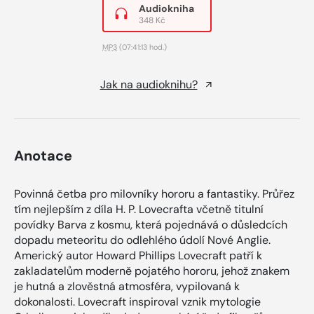
Audiokniha
348 Kč
MP3
(07:41:13 hod.)
Jak na audioknihu?
Anotace
Povinná četba pro milovníky hororu a fantastiky. Průřez
tím nejlepším z díla H. P. Lovecrafta včetně titulní
povídky Barva z kosmu, která pojednává o důsledcích
dopadu meteoritu do odlehlého údolí Nové Anglie.
Americký autor Howard Phillips Lovecraft patří k
zakladatelům moderně pojatého hororu, jehož znakem
je hutná a zlověstná atmosféra, vypilovaná k
dokonalosti. Lovecraft inspiroval vznik mytologie