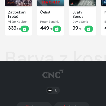
Zatloukání
Čelisti
Svatý
hřebů
Benda
Vilém Koubek
Peter Benchley
David Šenk
B
339
449
99
Kč
Kč
Kč
Barva z ko
PŘEPNOUT SVĚTLÝ/TMAVÝ REŽIM