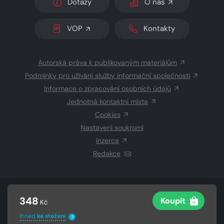
Dotazy
O nás
VOP
Kontakty
Autorská práva k publikovaným materiálům
Podmínky pro užívání služby informační společnosti
Informace o zpracování osobních údajů
Jednotná kontaktní místa
Cookies
Nastavení soukromí
Inzerce
Redakce
© 2026 Copyright
CZECH NEWS CENTER a.s.
a dodavatelé
348
Koupit
Kč
obsahu
Vysázeno
Grand IT s.r.o.
Ihned
ke stažení
?