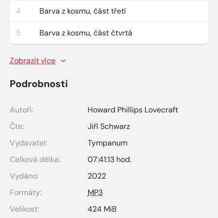
4
Barva z kosmu, část třetí
5
Barva z kosmu, část čtvrtá
Zobrazit více
Podrobnosti
Autoři:
Howard Phillips Lovecraft
Čte:
Jiří Schwarz
Vydavatel:
Tympanum
Celková délka:
07:41:13 hod.
Vydáno:
2022
Formáty:
MP3
Velikost:
424 MiB