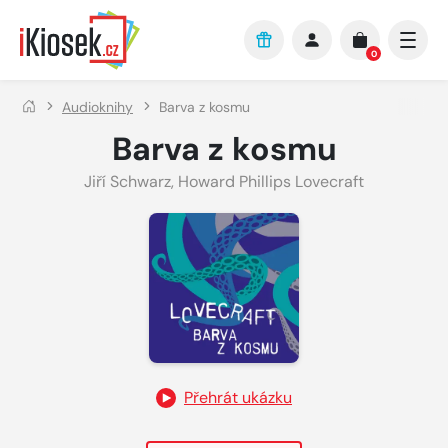
Přejít na hlavní obsah
0
Audioknihy
Barva z kosmu
Barva z kosmu
Jiří Schwarz
,
Howard Phillips Lovecraft
Přehrát ukázku