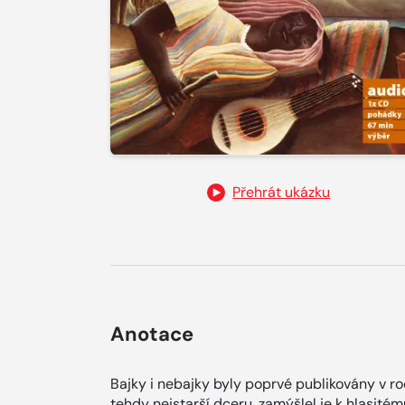
Přehrát ukázku
Anotace
Bajky i nebajky byly poprvé publikovány v roc
tehdy nejstarší dceru, zamýšlel je k hlasité