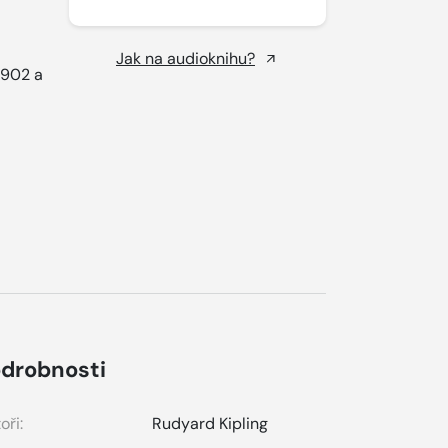
Jak na audioknihu?
1902 a
drobnosti
oři:
Rudyard Kipling