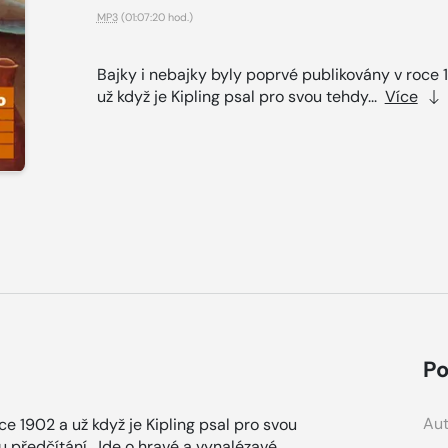
MP3
(01:07:20 hod.)
Bajky i nebajky byly poprvé publikovány v roce 
už když je Kipling psal pro svou tehdy...
Více
Po
Aut
e 1902 a už když je Kipling psal pro svou
mu předčítání. Jde o hravé a vynalézavé