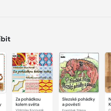
íbit
Přehrát
Přehrát
P
ukázku
ukázku
u
Za pohádkou
Slezské pohádky
N
y
kolem světa
a pověsti
K
Vítězslav Kocourek
František Sláma
C