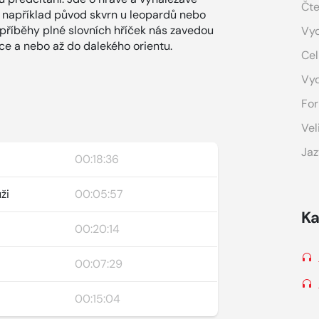
Čte
 například původ skvrn u leopardů nebo
é příběhy plné slovních hříček nás zavedou
Vyd
ce a nebo až do dalekého orientu.
Cel
Vy
For
Vel
Jaz
00:18:36
ži
00:05:57
Ka
00:20:14
00:07:29
00:15:04