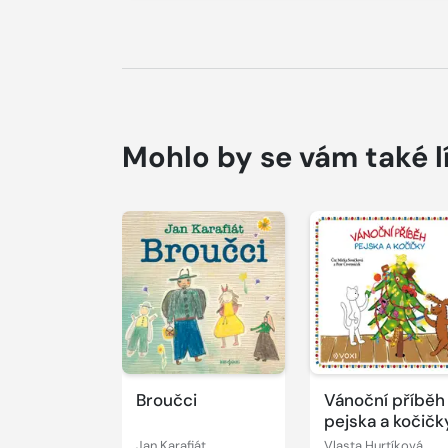
Mohlo by se vám také l
Přehrát
Přehrát
ukázku
ukázku
Broučci
Vánoční příběh
pejska a kočičk
Jan Karafiát
Vlasta Hurtíková