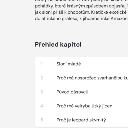
pohádky, které krásným způsobem objasňují
jak sloni přišli k chobotům. Kratičké exotick
do afrického pralesa, k jihoamerické Amazon
Přehled kapitol
1
Sloní mladě
2
Proč má nosorožec zvarhanělou ku
3
Původ pásovců
4
Proč má velryba úzký jícen
5
Proč je leopard skvrnitý