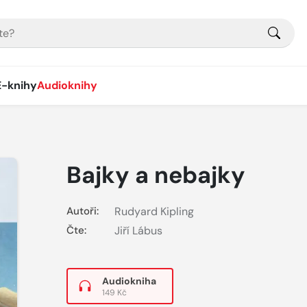
E-knihy
Audioknihy
Bajky a nebajky
Autoři:
Rudyard Kipling
Čte:
Jiří Lábus
Audiokniha
149 Kč