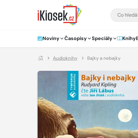
Přejít na hlavní obsah
VYHLEDÁVÁNÍ
Hlavní navigace
Noviny
Časopisy
Speciály
Knihy
Audioknihy
Bajky a nebajky