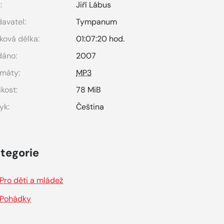
:
Jiří Lábus
avatel:
Tympanum
ková délka:
01:07:20 hod.
dáno:
2007
máty:
MP3
ikost:
78 MiB
yk:
Čeština
tegorie
Pro děti a mládež
Pohádky