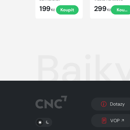
199
299
Koupit
Koupi
Kč
Kč
Bajk
Dotazy
PŘEPNOUT SVĚTLÝ/TMAVÝ REŽIM
VOP