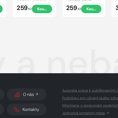
259
259
t
Koupit
Koupit
Kč
Kč
y a neb
Autorská práva k publikovaným 
O nás
Podmínky pro užívání služby info
Informace o zpracování osobníc
Kontakty
Jednotná kontaktní místa