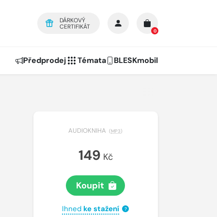
DÁRKOVÝ
CERTIFIKÁT
0
Předprodej
Témata
BLESKmobil
AUDIOKNIHA
(
MP3
)
149
Kč
Koupit
Ihned
ke stažení
?