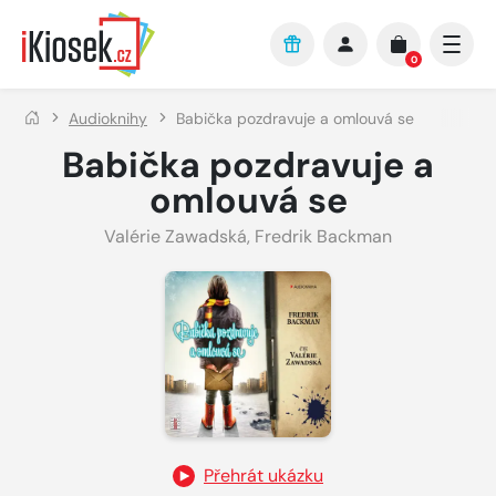
Přejít na hlavní obsah
0
Audioknihy
Babička pozdravuje a omlouvá se
Babička pozdravuje a
omlouvá se
Valérie Zawadská
,
Fredrik Backman
Přehrát ukázku