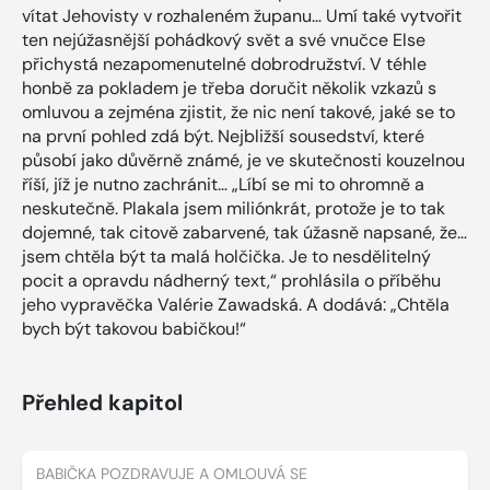
vítat Jehovisty v rozhaleném županu… Umí také vytvořit
ten nejúžasnější pohádkový svět a své vnučce Else
přichystá nezapomenutelné dobrodružství. V téhle
honbě za pokladem je třeba doručit několik vzkazů s
omluvou a zejména zjistit, že nic není takové, jaké se to
na první pohled zdá být. Nejbližší sousedství, které
působí jako důvěrně známé, je ve skutečnosti kouzelnou
říší, jíž je nutno zachránit… „Líbí se mi to ohromně a
neskutečně. Plakala jsem miliónkrát, protože je to tak
dojemné, tak citově zabarvené, tak úžasně napsané, že…
jsem chtěla být ta malá holčička. Je to nesdělitelný
pocit a opravdu nádherný text,“ prohlásila o příběhu
jeho vypravěčka Valérie Zawadská. A dodává: „Chtěla
bych být takovou babičkou!“
Přehled kapitol
BABIČKA POZDRAVUJE A OMLOUVÁ SE