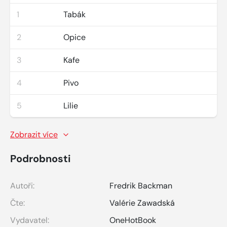
1
Tabák
2
Opice
3
Kafe
4
Pivo
5
Lilie
Zobrazit více
Podrobnosti
Autoři:
Fredrik Backman
Čte:
Valérie Zawadská
Vydavatel:
OneHotBook