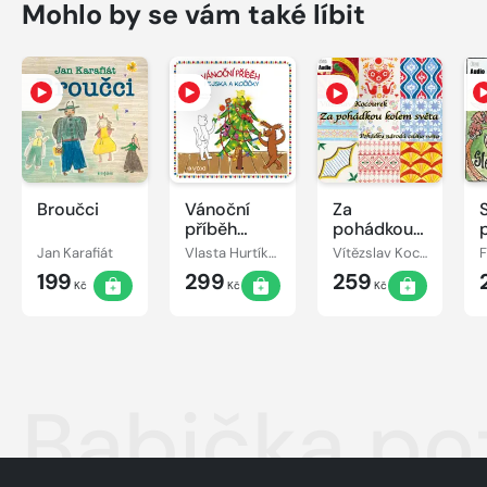
Mohlo by se vám také líbit
Broučci
Vánoční
Za
příběh
pohádkou
pejska a
kolem
Jan Karafiát
Vlasta Hurtíková
Vítězslav Kocourek
kočičky
světa
199
299
259
Kč
Kč
Kč
Babička po