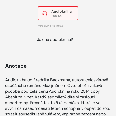
Audiokniha
299 Kč
MP3
(12:46:48 hod.)
Jak na audioknihu?
Anotace
Audiokniha od Fredrika Backmana, autora celosvětově
úspěšného románu Muž jménem Ove, jehož zvuková
podoba obdržela cenu Audiokniha roku 2014 coby
Absolutní vítěz. Každý sedmiletý dítě si zaslouží
superhrdiny. Přesně tak to říká babička, která je ve
svých osmasedmdesáti letech schopná vloupat do zoo,
strašit sousedku sněhulákem, vzpírat se zatčení nebo