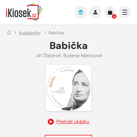
Přejít na hlavní obsah
0
Audioknihy
Babička
Babička
Jiří Štědroň
,
Božena Němcová
Přehrát ukázku