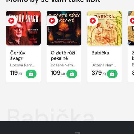
Čertův
O zlaté růži
Babička
švagr
pekelné
Božena Němcová
Božena Němcová
Božena Němcová
119
109
379
Kč
Kč
Kč
Babička