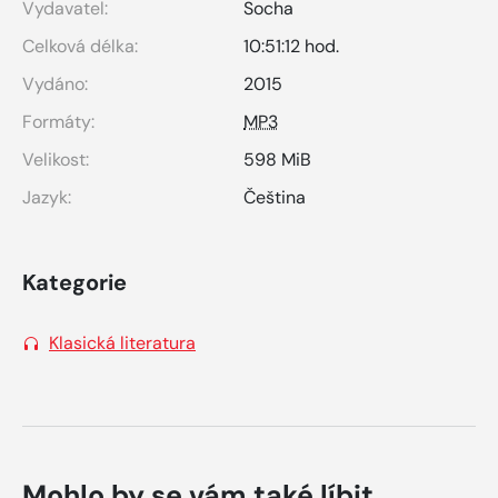
Vydavatel:
Socha
Celková délka:
10:51:12 hod.
Vydáno:
2015
Formáty:
MP3
Velikost:
598 MiB
Jazyk:
Čeština
Kategorie
Klasická literatura
Mohlo by se vám také líbit