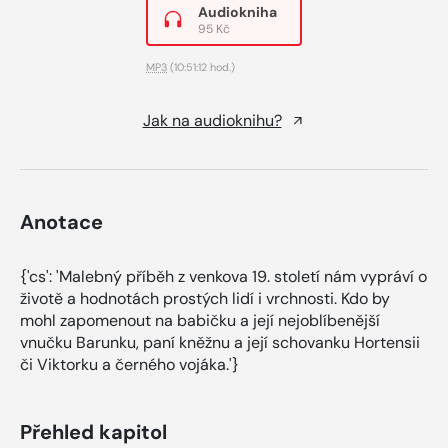
Audiokniha
95 Kč
MP3
(10:51:12 hod.)
Jak na audioknihu?
Anotace
{'cs': 'Malebný příběh z venkova 19. století nám vypráví o
životě a hodnotách prostých lidí i vrchnosti. Kdo by
mohl zapomenout na babičku a její nejoblíbenější
vnučku Barunku, paní kněžnu a její schovanku Hortensii
či Viktorku a černého vojáka.'}
Přehled kapitol