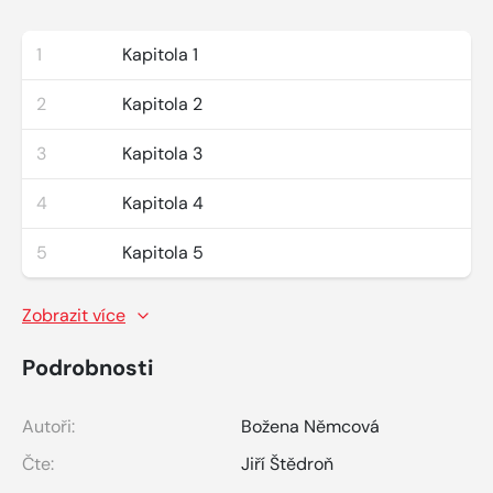
1
Kapitola 1
2
Kapitola 2
3
Kapitola 3
4
Kapitola 4
5
Kapitola 5
Zobrazit více
Podrobnosti
Autoři:
Božena Němcová
Čte:
Jiří Štědroň