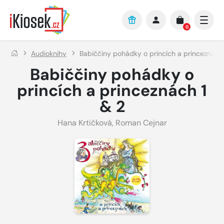
Přejít na hlavní obsah
0
Audioknihy
Babiččiny pohádky o princích a princeznách 
Babiččiny pohádky o
princích a princeznách 1
& 2
Hana Krtičková
,
Roman Cejnar