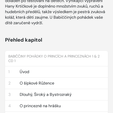
doladěn po testování na dětech. Vynikající vyprávění
Hany Krtičkové je doplněno množstvím zvuků, ruchů a
hudebních předělů, takže výsledkem je pestrá zvuková
koláž, která děti zaujme. U Babiččiných pohádek vaše
dítě zaručeně vydrží.
Přehled kapitol
BABIČČINY POHÁDKY O PRINCÍCH A PRINCEZNÁCH 1 & 2
CD 1
1
Úvod
2
O šípkové Růžence
3
Dlouhý, Široký a Bystrozraký
4
O princezně na hrášku