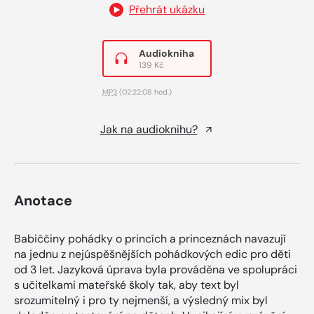
Přehrát ukázku
Audiokniha
139 Kč
MP3
(02:22:08 hod.)
Jak na audioknihu?
Anotace
Babiččiny pohádky o princích a princeznách navazují
na jednu z nejúspěšnějších pohádkových edic pro děti
od 3 let. Jazyková úprava byla prováděna ve spolupráci
s učitelkami mateřské školy tak, aby text byl
srozumitelný i pro ty nejmenší, a výsledný mix byl