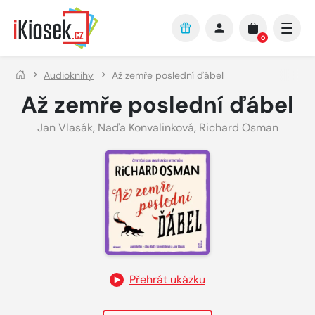
Přejít na hlavní obsah
0
Audioknihy
Až zemře poslední ďábel
Až zemře poslední ďábel
Jan Vlasák
,
Naďa Konvalinková
,
Richard Osman
Přehrát ukázku