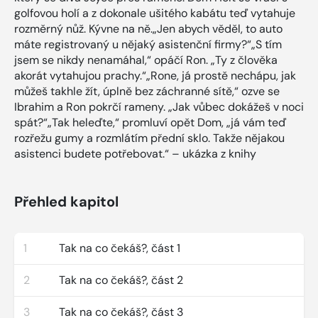
golfovou holí a z dokonale ušitého kabátu teď vytahuje
rozměrný nůž. Kývne na ně.„Jen abych věděl, to auto
máte registrovaný u nějaký asistenční firmy?“„S tím
jsem se nikdy nenamáhal,“ opáčí Ron. „Ty z člověka
akorát vytahujou prachy.“„Rone, já prostě nechápu, jak
můžeš takhle žít, úplně bez záchranné sítě,“ ozve se
Ibrahim a Ron pokrčí rameny. „Jak vůbec dokážeš v noci
spát?“„Tak heleďte,“ promluví opět Dom, „já vám teď
rozřežu gumy a rozmlátím přední sklo. Takže nějakou
asistenci budete potřebovat.“ – ukázka z knihy
Přehled kapitol
1
Tak na co čekáš?, část 1
2
Tak na co čekáš?, část 2
3
Tak na co čekáš?, část 3