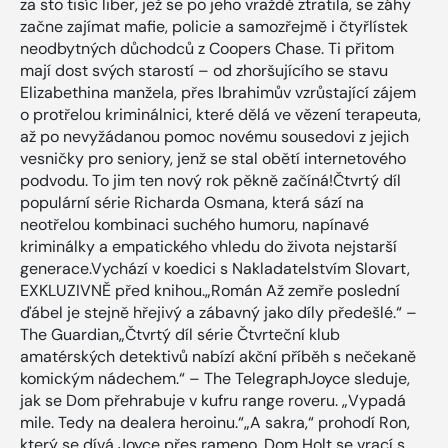
za sto tisíc liber, jež se po jeho vraždě ztratila, se záhy
začne zajímat mafie, policie a samozřejmě i čtyřlístek
neodbytných důchodců z Coopers Chase. Ti přitom
mají dost svých starostí – od zhoršujícího se stavu
Elizabethina manžela, přes Ibrahimův vzrůstající zájem
o protřelou kriminálnici, které dělá ve vězení terapeuta,
až po nevyžádanou pomoc novému sousedovi z jejich
vesničky pro seniory, jenž se stal obětí internetového
podvodu. To jim ten nový rok pěkně začíná!Čtvrtý díl
populární série Richarda Osmana, která sází na
neotřelou kombinaci suchého humoru, napínavé
kriminálky a empatického vhledu do života nejstarší
generace.Vychází v koedici s Nakladatelstvím Slovart,
EXKLUZIVNĚ před knihou.„Román Až zemře poslední
ďábel je stejně hřejivý a zábavný jako díly předešlé.“ –
The Guardian„Čtvrtý díl série Čtvrteční klub
amatérských detektivů nabízí akční příběh s nečekaně
komickým nádechem.“ – The TelegraphJoyce sleduje,
jak se Dom přehrabuje v kufru range roveru. „Vypadá
mile. Tedy na dealera heroinu.“„A sakra,“ prohodí Ron,
který se dívá Joyce přes rameno. Dom Holt se vrací s