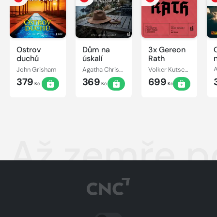
Ostrov
Dům na
3x Gereon
C
duchů
úskalí
Rath
John Grisham
Agatha Christie
Volker Kutscher
379
369
699
Kč
Kč
Kč
Až zemře p
PŘEPNOUT SVĚTLÝ/TMAVÝ REŽIM