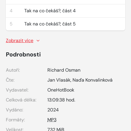
4
Tak na co čekáš?, část 4
5
Tak na co čekáš?, část 5
Zobrazit více
Podrobnosti
Autoři:
Richard Osman
Čte:
Jan Vlasák
,
Naďa Konvalinková
Vydavatel:
OneHotBook
Celková délka:
13:09:38 hod.
Vydáno:
2024
Formáty:
MP3
Velikost:
732 MiB