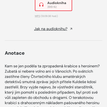
Audiokniha
399 Kč
MP3
(13:09:38 hod.)
Jak na audioknihu?
Anotace
Kam se jen poděla ta zpropadená krabice s heroinem?
Zubatá si nebere volno ani o Vánocích. Po svátcích
zastihne členy Čtvrtečního klubu amatérských
detektivů smutná zpráva: jejich přítele Kuldeše kdosi
zastřelil. Brzy vyjde najevo, že výstřední starožitník,
který jim pomohl s posledním případem, byl proti své
vůli zapleten do obchodu s drogami. O terakotovou
krabici s drahocenným nákladem pašovaného heroinu