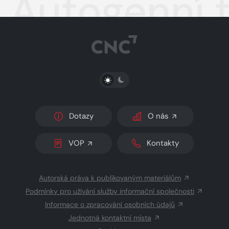
Autogenní 
PŘEPNOUT SVĚTLÝ/TMAVÝ REŽIM
Dotazy
O nás
VOP
Kontakty
Autorská práva k publikovaným materiálům
Podmínky pro užívání služby informační společnosti
Informace o zpracování osobních údajů
Jednotná kontaktní místa