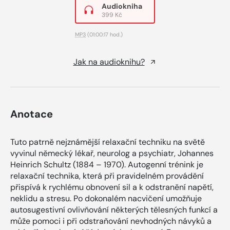
Audiokniha
399 Kč
MP3
(01:00:17 hod.)
Jak na audioknihu?
Anotace
Tuto patrně nejznámější relaxační techniku na světě
vyvinul německý lékař, neurolog a psychiatr, Johannes
Heinrich Schultz (1884 – 1970). Autogenní trénink je
relaxační technika, která při pravidelném provádění
přispívá k rychlému obnovení sil a k odstranění napětí,
neklidu a stresu. Po dokonalém nacvičení umožňuje
autosugestivní ovlivňování některých tělesných funkcí a
může pomoci i při odstraňování nevhodných návyků a