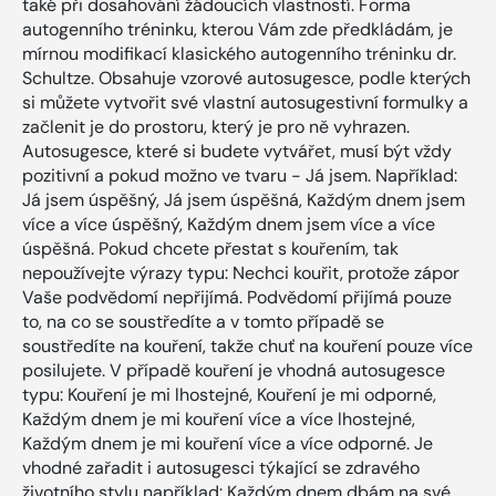
také při dosahování žádoucích vlastností. Forma
autogenního tréninku, kterou Vám zde předkládám, je
mírnou modifikací klasického autogenního tréninku dr.
Schultze. Obsahuje vzorové autosugesce, podle kterých
si můžete vytvořit své vlastní autosugestivní formulky a
začlenit je do prostoru, který je pro ně vyhrazen.
Autosugesce, které si budete vytvářet, musí být vždy
pozitivní a pokud možno ve tvaru - Já jsem. Například:
Já jsem úspěšný, Já jsem úspěšná, Každým dnem jsem
více a více úspěšný, Každým dnem jsem více a více
úspěšná. Pokud chcete přestat s kouřením, tak
nepoužívejte výrazy typu: Nechci kouřit, protože zápor
Vaše podvědomí nepřijímá. Podvědomí přijímá pouze
to, na co se soustředíte a v tomto případě se
soustředíte na kouření, takže chuť na kouření pouze více
posilujete. V případě kouření je vhodná autosugesce
typu: Kouření je mi lhostejné, Kouření je mi odporné,
Každým dnem je mi kouření více a více lhostejné,
Každým dnem je mi kouření více a více odporné. Je
vhodné zařadit i autosugesci týkající se zdravého
životního stylu například: Každým dnem dbám na své