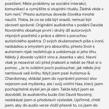
postižení. Máte problémy se sociální interakcí,
komunikací a vymýšlíte si stupidní rituály. Žádná věda v
tom není." Přesto autismus dovede člověka mnohé
naučit. Třeba, že co se zdá být snazší, nemusí být
zároveň správné. Originální audiokniha v podání Davida
Novotného obsahuje první i druhý díl autorových
vtipných postřehů z práce s dětmi s poruchou
autistického spektra. O svých zkušenostech píše s ironií,
nadsázkou a smyslem pro absurditu, přesto život s
autismem nijak nezlehčuje a uvědomuje si jeho tíhu.
Někdy ji dovede vyléčit víno a Jesenka v akci, hlavní
však je nezavírat oči před jinakostí a nebát se říkat si o
pomoc. „Je to zvláštní pocit poslouchat, jak někdo jiný
namlouvá vaši knihu. Když jsem psal Autismus &
Chardonnay, vkládal jsem do vyprávění pomocí slov
nejenom své myšlenky, ale i svůj vnitřní hlas, který jsem
pochopitelně slyšel jen já sám. Takže když jsem se
dozvěděl, že audioknihu bude číst David Novotný,
nedokázal jsem si představit výsledek. Upřímně, chtěl
jsem, aby do audio verze vložil přesně to, co jsem do