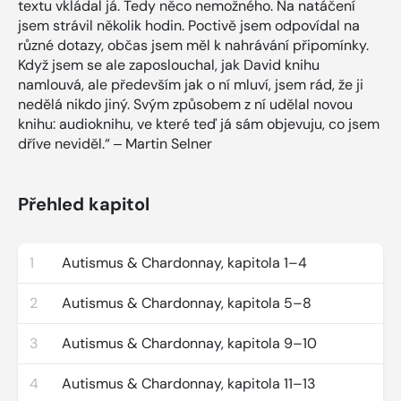
textu vkládal já. Tedy něco nemožného. Na natáčení
jsem strávil několik hodin. Poctivě jsem odpovídal na
různé dotazy, občas jsem měl k nahrávání připomínky.
Když jsem se ale zaposlouchal, jak David knihu
namlouvá, ale především jak o ní mluví, jsem rád, že ji
nedělá nikdo jiný. Svým způsobem z ní udělal novou
knihu: audioknihu, ve které teď já sám objevuju, co jsem
dříve neviděl.“ ‒ Martin Selner
Přehled kapitol
1
Autismus & Chardonnay, kapitola 1–4
2
Autismus & Chardonnay, kapitola 5–8
3
Autismus & Chardonnay, kapitola 9–10
4
Autismus & Chardonnay, kapitola 11–13