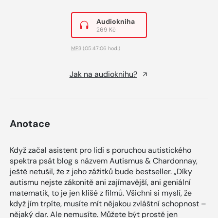
Audiokniha
269 Kč
MP3
(05:47:06 hod.)
Jak na audioknihu?
Anotace
Když začal asistent pro lidi s poruchou autistického
spektra psát blog s názvem Autismus & Chardonnay,
ještě netušil, že z jeho zážitků bude bestseller. „Díky
autismu nejste zákonitě ani zajímavější, ani geniální
matematik, to je jen klišé z filmů. Všichni si myslí, že
když jím trpíte, musíte mít nějakou zvláštní schopnost –
nějaký dar. Ale nemusíte. Můžete být prostě jen