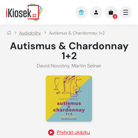
Přejít na hlavní obsah
0
Audioknihy
Autismus & Chardonnay 1+2
Autismus & Chardonnay
1+2
David Novotný
,
Martin Selner
Přehrát ukázku