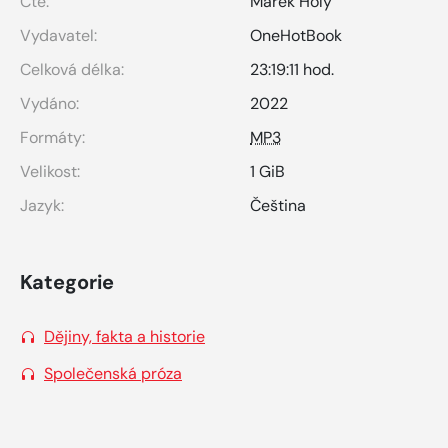
Čte:
Marek Holý
Vydavatel:
OneHotBook
Celková délka:
23:19:11 hod.
Vydáno:
2022
Formáty:
MP3
Velikost:
1 GiB
Jazyk:
Čeština
Kategorie
Dějiny, fakta a historie
Společenská próza