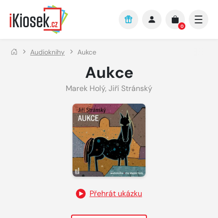
Přejít na hlavní obsah
0
Audioknihy
Aukce
Aukce
Marek Holý
,
Jiří Stránský
Přehrát ukázku