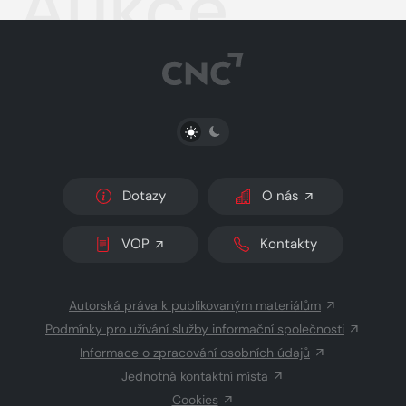
Aukce
PŘEPNOUT SVĚTLÝ/TMAVÝ REŽIM
Dotazy
O nás
VOP
Kontakty
Autorská práva k publikovaným materiálům
Podmínky pro užívání služby informační společnosti
Informace o zpracování osobních údajů
Jednotná kontaktní místa
Cookies