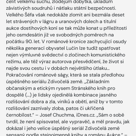
čelit velkému suchu, zlodějům dobytka, úkladům
závistivých soudruhů i nátlaku státní bezpečnosti.
Velkého Šéfa však nedokáže zlomit ani bezmála deset
let strávených v lágru a uranových dolech a titulní
aukce dostihových koní se tak může konat u příležitosti
jeho osmdesátin již ve svobodných poměrech na
počátku 90. let. V románové kronice zachycující osudy
několika generací obyvatel Lučin lze tudíž spatřovat
nejen výmluvné svědectví o zločinech komunistického
režimu, ale též výraz autorova přesvědčení, že život si
najde svou cestu i v dobách největšího útlaku…
Pokračování románové ságy, která se stala předlohou
úspěšného seriálu Zdivočelá země. „Základním
občanským a etickým rysem Stránského knih pro
dospělé (…) je lidsky ojedinělá kombinace jasného
rozlišování dobra a zla, viníků a obětí, aniž by v tomto
rozlišování zaznívaly zloba, patos či ukřičená
černobílost.“ – Josef Chuchma, iDnes.cz. „Sám o sobě
tvrdil, že není spisovatel, ale vypravěč, a měl pravdu, jak
dokázal i jeho velice úspěšný seriál Zdivočelá země
sepsaný podle stejnojmenné knihy a románu Aukce.“ –