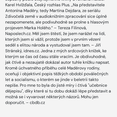
Karel Hvížďala, Český rozhlas Plus. „Na představitele
Antonína Maděry, tedy Martina Dejdara, ze seriálu
Zdivočelá země v audioknižním zpracování sice úplně
nezapomenete, ale podivuhodně se prolne s hlasovým
projevem Marka Holého.“ – Tereza Filinová,
Naposlech.cz. Měl jsem štěstí, že jsem narážel na lidi,
kterých jsem si vážil, protože jsem v prvním vězení
seděl s elitou národa a vystudoval jsem tam. – Jiří
Stránský, idnes.cz. Jedna z mých srdcových knížek, ke
kterým se čas od času stále vracím. Je obdivuhodné,
jak čtivě a nezaujatě dokázal autor tuhle knížku napsat.
Kromě úchvatného příběhu celé Maděrovy rodiny,
oceňuji i objektivní popis těžkých období poválečných
let a socialismu, o kterém se jinde v beletrii takto
nepíše. Pro mne to byla do jisté míry i čtivá "učebnice
dějepisu", díky které si tu dobu dokáži lépe představit a
možná se i vyvarovat některých názorů. Mohu jen
doporučit. – cbdb.cz