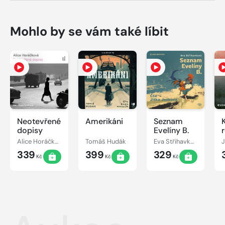
Mohlo by se vám také líbit
Neotevřené
Amerikáni
Seznam
dopisy
Evelíny B.
Alice Horáčková
Tomáš Hudák
Eva Střihavková
J
339
399
329
Kč
Kč
Kč