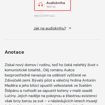
Audiokniha
569 Kč
MP3
(23:19:11 hod.)
Jak na audioknihu?
Anotace
Získal nový domov i rodinu, teď ho čeká nelehký život v
komunistické totalitě… Děj románu Aukce
bezprostředně navazuje na události vylíčené ve
Zdivočelé zemi. Bývalý pilot a válečný hrdina Antonín
Maděra a jeho blízcí opustili velkostatek ve Svatém
Štěpánu a rozhodli se zapustit kořeny v malé osadě
Lučiny. Jejich naděje na pokojnou a šťastnou existenci
však brzy berou za své – v následujících letech musejí