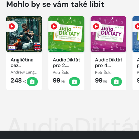
Mohlo by se vám také líbit
Angličtina
AudioDiktáty
AudioDiktáty
cez
pro 2.
pro 4.
rozprávky
ročník
ročník
Andrew Lang, Róbert Hodoši
Petr Šulc
Petr Šulc
P
(7+)
248
99
99
Kč
Kč
Kč
AudioDiktát