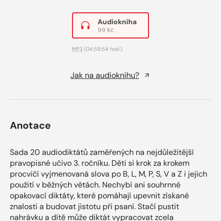
Audiokniha
99 Kč
MP3
(04:59:54 hod.)
Jak na audioknihu?
Anotace
Sada 20 audiodiktátů zaměřených na nejdůležitější
pravopisné učivo 3. ročníku. Děti si krok za krokem
procvičí vyjmenovaná slova po B, L, M, P, S, V a Z i jejich
použití v běžných větách. Nechybí ani souhrnné
opakovací diktáty, které pomáhají upevnit získané
znalosti a budovat jistotu při psaní. Stačí pustit
nahrávku a dítě může diktát vypracovat zcela