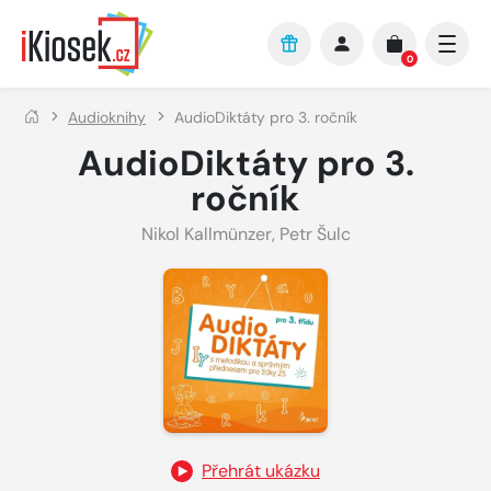
Přejít na hlavní obsah
0
Audioknihy
AudioDiktáty pro 3. ročník
AudioDiktáty pro 3.
ročník
Nikol Kallmünzer
,
Petr Šulc
Přehrát ukázku