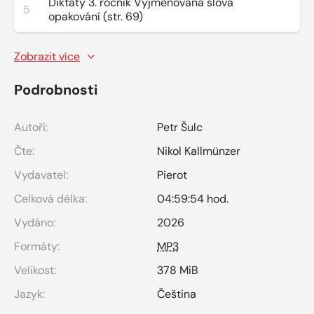
Diktáty 3. ročník Vyjmenovaná slova
5
opakování (str. 69)
Zobrazit více
Podrobnosti
Autoři:
Petr Šulc
Čte:
Nikol Kallmünzer
Vydavatel:
Pierot
Celková délka:
04:59:54 hod.
Vydáno:
2026
Formáty:
MP3
Velikost:
378 MiB
Jazyk:
Čeština