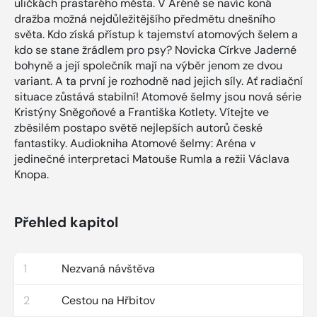
uličkách prastarého města. V Aréně se navíc koná
dražba možná nejdůležitějšího předmětu dnešního
světa. Kdo získá přístup k tajemství atomových šelem a
kdo se stane žrádlem pro psy? Novicka Církve Jaderné
bohyně a její společník mají na výběr jenom ze dvou
variant. A ta první je rozhodně nad jejich síly. Ať radiační
situace zůstává stabilní! Atomové šelmy jsou nová série
Kristýny Sněgoňové a Františka Kotlety. Vítejte ve
zběsilém postapo světě nejlepších autorů české
fantastiky. Audiokniha Atomové šelmy: Aréna v
jedinečné interpretaci Matouše Rumla a režii Václava
Knopa.
Přehled kapitol
1
Nezvaná návštěva
2
Cestou na Hřbitov