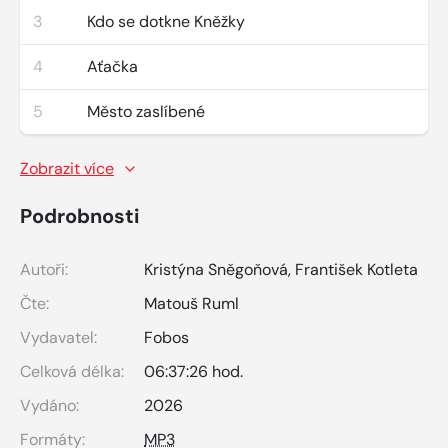
3
Kdo se dotkne Kněžky
4
Aťačka
5
Město zaslíbené
Zobrazit více
Podrobnosti
Autoři:
Kristýna Sněgoňová
,
František Kotleta
Čte:
Matouš Ruml
Vydavatel:
Fobos
Celková délka:
06:37:26 hod.
Vydáno:
2026
Formáty:
MP3