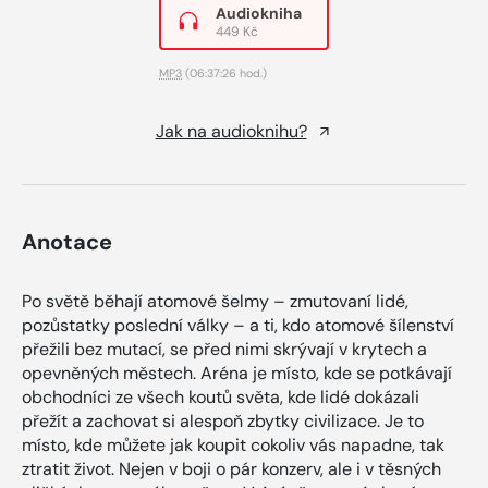
Audiokniha
449 Kč
MP3
(06:37:26 hod.)
Jak na audioknihu?
Anotace
Po světě běhají atomové šelmy – zmutovaní lidé,
pozůstatky poslední války – a ti, kdo atomové šílenství
přežili bez mutací, se před nimi skrývají v krytech a
opevněných městech. Aréna je místo, kde se potkávají
obchodníci ze všech koutů světa, kde lidé dokázali
přežít a zachovat si alespoň zbytky civilizace. Je to
místo, kde můžete jak koupit cokoliv vás napadne, tak
ztratit život. Nejen v boji o pár konzerv, ale i v těsných