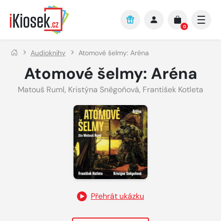
Přejít na hlavní obsah
0
Audioknihy
Atomové šelmy: Aréna
Atomové šelmy: Aréna
Matouš Ruml
,
Kristýna Sněgoňová
,
František Kotleta
Přehrát ukázku