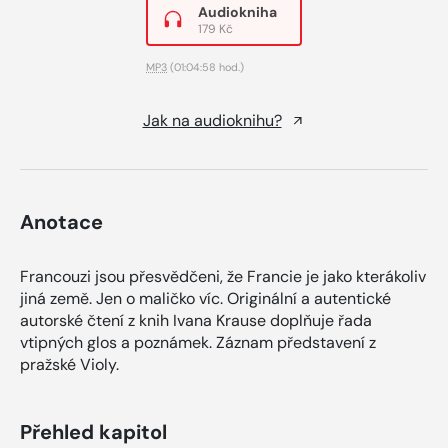
Audiokniha
179 Kč
MP3
(01:04:58 hod.)
Jak na audioknihu?
Anotace
Francouzi jsou přesvědčeni, že Francie je jako kterákoliv
jiná země. Jen o maličko víc. Originální a autentické
autorské čtení z knih Ivana Krause doplňuje řada
vtipných glos a poznámek. Záznam představení z
pražské Violy.
Přehled kapitol