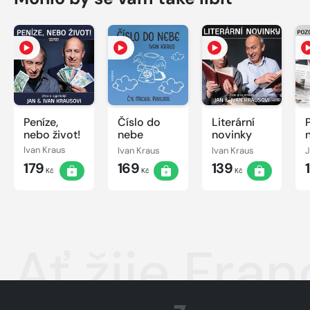
Peníze,
Číslo do
Literární
P
nebo život!
nebe
novinky
Ivan Kraus
Ivan Kraus
Ivan Kraus
179
169
139
Kč
Kč
Kč
Ať žije Fran