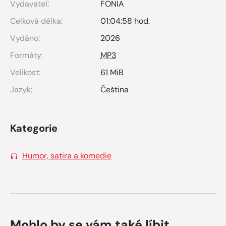
Vydavatel:
FONIA
Celková délka:
01:04:58 hod.
Vydáno:
2026
Formáty:
MP3
Velikost:
61 MiB
Jazyk:
Čeština
Kategorie
Humor, satira a komedie
Mohlo by se vám také líbit