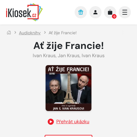
Přejít na hlavní obsah
0
Audioknihy
Ať žije Francie!
Ať žije Francie!
Ivan Kraus
,
Jan Kraus
,
Ivan Kraus
Přehrát ukázku