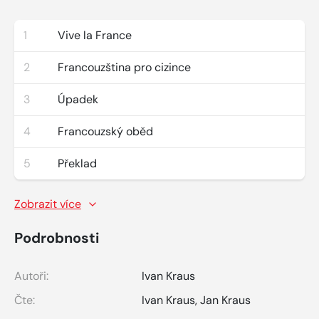
1
Vive la France
2
Francouzština pro cizince
3
Úpadek
4
Francouzský oběd
5
Překlad
Zobrazit více
Podrobnosti
Autoři:
Ivan Kraus
Čte:
Ivan Kraus
,
Jan Kraus