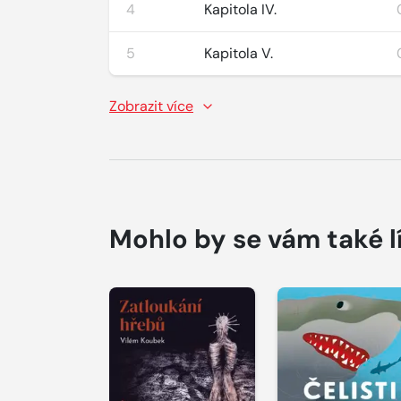
4
Kapitola IV.
5
Kapitola V.
Zobrazit více
Mohlo by se vám také l
Přehrát
Přehrát
ukázku
ukázku