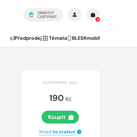
DÁRKOVÝ
CERTIFIKÁT
0
Předprodej
Témata
BLESKmobil
AUDIOKNIHA
(
MP3
)
190
Kč
Koupit
Ihned
ke stažení
?