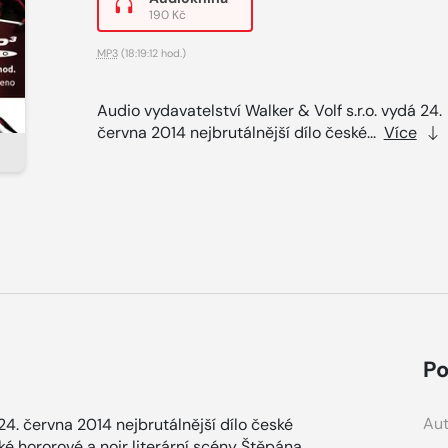
190 Kč
MP3
(18:19:12 hod.)
Audio vydavatelství Walker & Volf s.r.o. vydá 24.
června 2014 nejbrutálnější dílo české...
Více
Po
Aut
 24. června 2014 nejbrutálnější dílo české
ké hororové a noir literární scény Štěpána