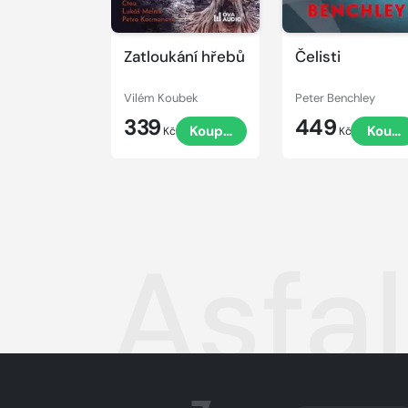
Zatloukání hřebů
Čelisti
Vilém Koubek
Peter Benchley
339
449
Koupit
Koupi
Kč
Kč
Asfal