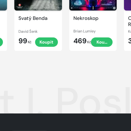
Svatý Benda
Nekroskop
O
David Šenk
Brian Lumley
K
99
469
t
Koupit
Koupit
Kč
Kč
t I. Pos