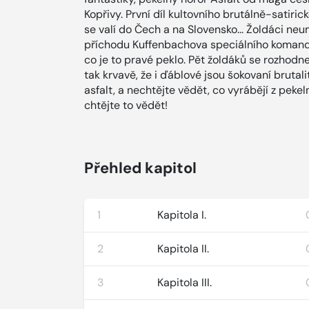
Kopřivy. První díl kultovního brutálně-satiric
se valí do Čech a na Slovensko... Žoldáci neu
příchodu Kuffenbachova speciálního komanda
co je to pravé peklo. Pět žoldáků se rozhodne 
tak krvavě, že i ďáblové jsou šokovaní brutali
asfalt, a nechtějte vědět, co vyrábějí z peke
chtějte to vědět!
Přehled kapitol
1
Kapitola I.
2
Kapitola II.
3
Kapitola III.