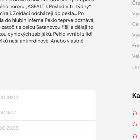
Čte
kého hororu „ASFALT I. Poslední tři týdny“
mírají. Žoldáci odcházejí do pekla… Po
Vyd
 do hlubin inferna Peklo teprve poznává,
Cel
zatočit s celou Satanovou říší, a dělají to
tou cynických zabijáků. Peklo vyrábí z lidí
Vy
lníků naši antihrdinové. Anebo vlastně –
For
Vel
Jaz
Ka
00:19:02
00:16:17
00:23:39