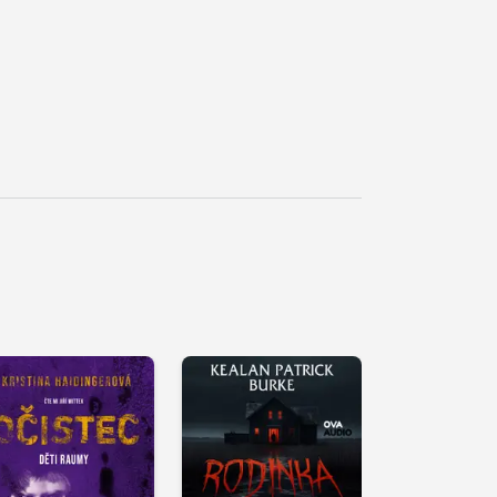
řehrát
kázku
Přehrát
Přehrát
ukázku
ukázku