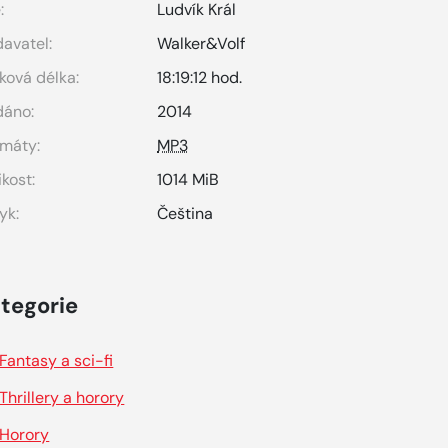
:
Ludvík Král
avatel:
Walker&Volf
ková délka:
18:19:12 hod.
dáno:
2014
máty:
MP3
ikost:
1014 MiB
yk:
Čeština
tegorie
Fantasy a sci-fi
Thrillery a horory
Horory