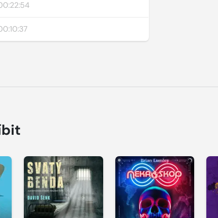
00:22:54
00:10:37
íbit
Přehrát
Přehrát
P
ukázku
ukázku
u