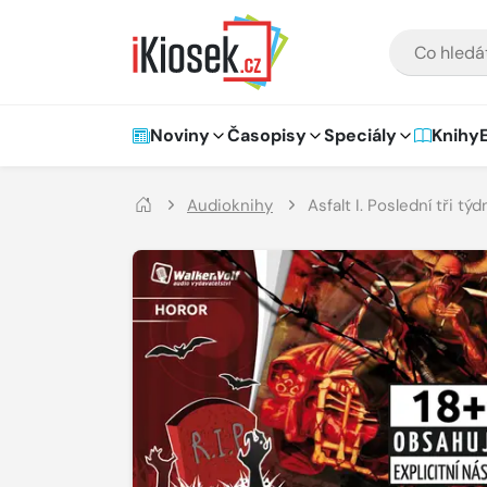
Přejít na hlavní obsah
VYHLEDÁVÁNÍ
Hlavní navigace
Noviny
Časopisy
Speciály
Knihy
Audioknihy
Asfalt I. Poslední tři týd