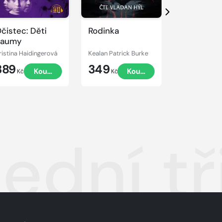
Další
čistec: Děti
Rodinka
Nekroman
Raumy
Johannes 
ristina Haidingerová
Kealan Patrick Burke
Jonathan L. 
389
349
250
Koupit
Koupit
Kč
Kč
Kč
lední t