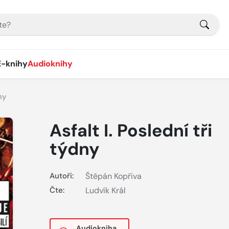
E-knihy
Audioknihy
ny
Asfalt I. Poslední tři
týdny
Autoři:
Štěpán Kopřiva
Čte:
Ludvík Král
Audiokniha