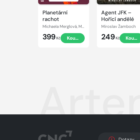
Planetární
Agent JFK –
rachot
Hořící andělé
Michaela Merglová, Martin Paytok
Miroslav Žamboch
399
249
Koupit
Koupi
Kč
Kč
Arte
Dotazy