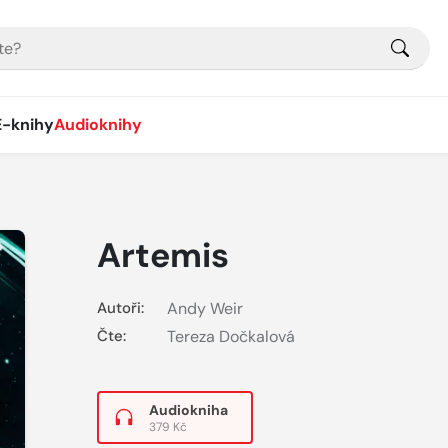
E-knihy
Audioknihy
Artemis
Autoři:
Andy Weir
Čte:
Tereza Dočkalová
Audiokniha
379 Kč