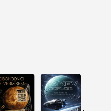
řehrát
kázku
Přehrát
Přehrát
ukázku
ukázku