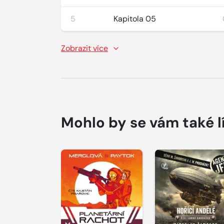
5
Kapitola 05
Zobrazit více
Mohlo by se vám také l
Přehrát
Přehrát
ukázku
ukázku