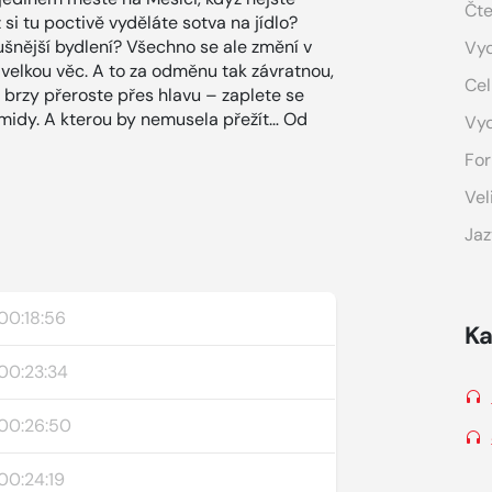
Čte
si tu poctivě vyděláte sotva na jídlo?
lušnější bydlení? Všechno se ale změní v
Vyd
velkou věc. A to za odměnu tak závratnou,
Cel
í brzy přeroste přes hlavu – zaplete se
temidy. A kterou by nemusela přežít… Od
Vy
For
Vel
Jaz
00:18:56
Ka
00:23:34
00:26:50
00:24:19