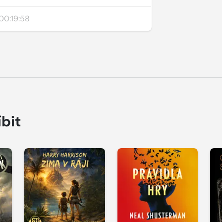
00:19:58
íbit
Přehrát
Přehrát
P
ukázku
ukázku
u