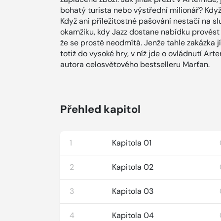
bohatý turista nebo výstřední milionář? Když 
Když ani příležitostné pašování nestačí na s
okamžiku, kdy Jazz dostane nabídku provést 
že se prostě neodmítá. Jenže tahle zakázka j
totiž do vysoké hry, v níž jde o ovládnutí Ar
autora celosvětového bestselleru Marťan.
Přehled kapitol
1
Kapitola 01
2
Kapitola 02
3
Kapitola 03
4
Kapitola 04