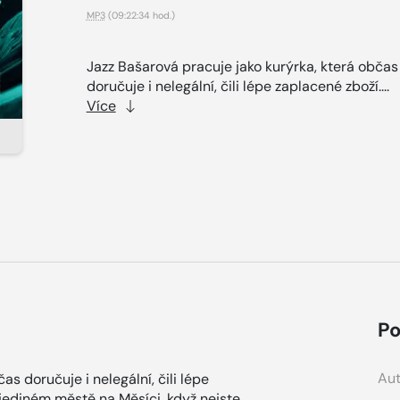
MP3
(09:22:34 hod.)
Jazz Bašarová pracuje jako kurýrka, která občas
doručuje i nelegální, čili lépe zaplacené zboží....
Více
Po
Aut
as doručuje i nelegální, čili lépe
, jediném městě na Měsíci, když nejste