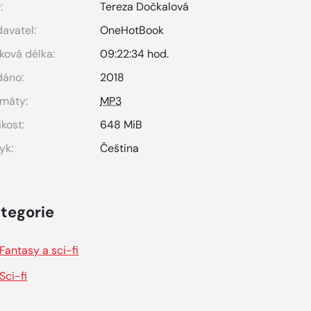
:
Tereza Dočkalová
avatel:
OneHotBook
ková délka:
09:22:34 hod.
dáno:
2018
máty:
MP3
ikost:
648 MiB
yk:
Čeština
tegorie
Fantasy a sci-fi
Sci-fi