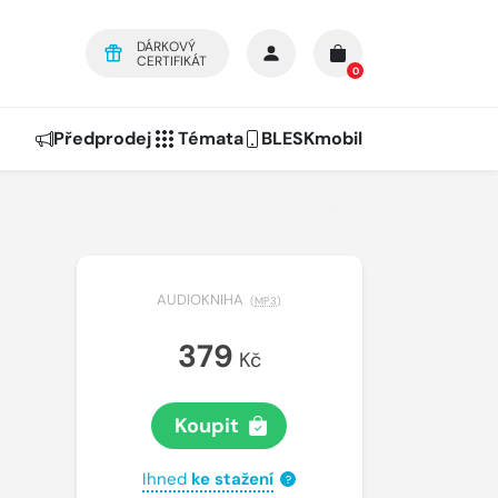
DÁRKOVÝ
CERTIFIKÁT
0
Předprodej
Témata
BLESKmobil
AUDIOKNIHA
(
MP3
)
379
Kč
Koupit
Ihned
ke stažení
?