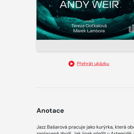
Přehrát ukázku
Anotace
Jazz Bašarová pracuje jako kurýrka, která obč
zaplacené zboží. Jak jinak přežít v Artemidě