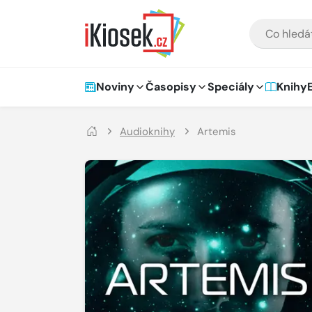
Přejít na hlavní obsah
VYHLEDÁVÁNÍ
Hlavní navigace
Noviny
Časopisy
Speciály
Knihy
Audioknihy
Artemis