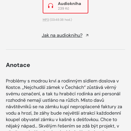
Audiokniha
239 Kč
MP3
(03:48:38 hod.)
Jak na audioknihu?
Anotace
Problémy s modrou krví a rodinným sídlem doslova v
Kostce. „Nejchudší zámek v Čechách“ zůstává věrný
svému označení, a tak tu hraběcí rodinka ani personál
rozhodně nemají ustláno na růžích. Místo davů
návštěvníků se na zámku kupí neproplacené faktury za
vodu a hrozí, že záhy bude největší atrakcí každodenní
koupel obyvatel zámku v kašně s dešťovkou. Chce to
nějaký nápad… Skvělým řešením se zdá být projekt, v