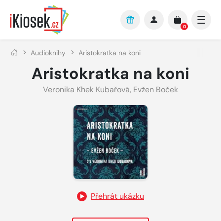
Přejít na hlavní obsah
0
Audioknihy
Aristokratka na koni
Aristokratka na koni
Veronika Khek Kubařová
,
Evžen Boček
Přehrát ukázku