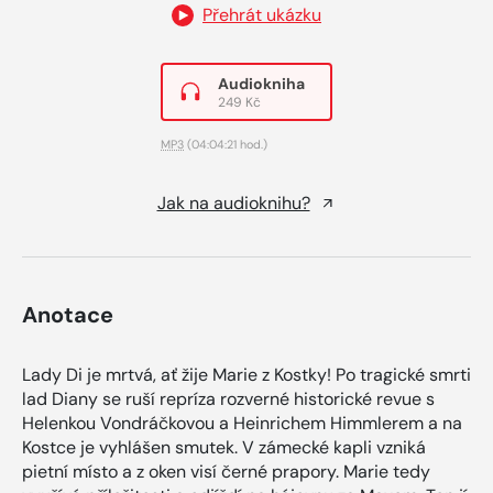
Přehrát ukázku
Audiokniha
249 Kč
MP3
(04:04:21 hod.)
Jak na audioknihu?
Anotace
Lady Di je mrtvá, ať žije Marie z Kostky! Po tragické smrti
lad Diany se ruší repríza rozverné historické revue s
Helenkou Vondráčkovou a Heinrichem Himmlerem a na
Kostce je vyhlášen smutek. V zámecké kapli vzniká
pietní místo a z oken visí černé prapory. Marie tedy