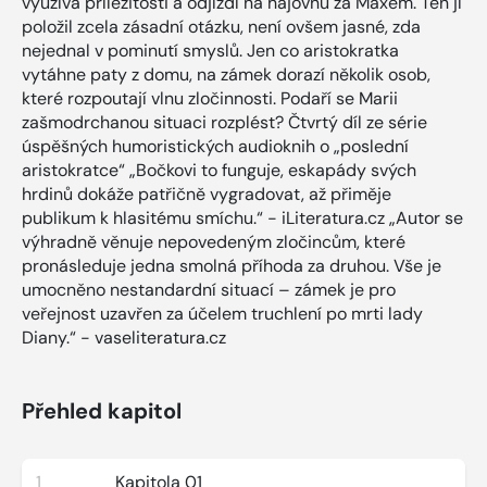
využívá příležitosti a odjíždí na hájovnu za Maxem. Ten jí
položil zcela zásadní otázku, není ovšem jasné, zda
nejednal v pominutí smyslů. Jen co aristokratka
vytáhne paty z domu, na zámek dorazí několik osob,
které rozpoutají vlnu zločinnosti. Podaří se Marii
zašmodrchanou situaci rozplést? Čtvrtý díl ze série
úspěšných humoristických audioknih o „poslední
aristokratce“ „Bočkovi to funguje, eskapády svých
hrdinů dokáže patřičně vygradovat, až přiměje
publikum k hlasitému smíchu.“ - iLiteratura.cz „Autor se
výhradně věnuje nepovedeným zločincům, které
pronásleduje jedna smolná příhoda za druhou. Vše je
umocněno nestandardní situací – zámek je pro
veřejnost uzavřen za účelem truchlení po mrti lady
Diany.“ - vaseliteratura.cz
Přehled kapitol
1
Kapitola 01