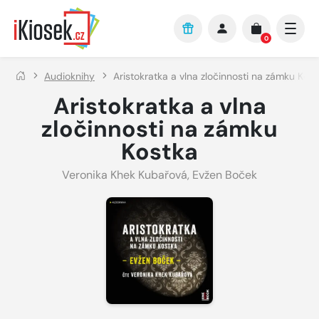
Přejít na hlavní obsah
0
Audioknihy
Aristokratka a vlna zločinnosti na zámku Kos
Aristokratka a vlna
zločinnosti na zámku
Kostka
Veronika Khek Kubařová
,
Evžen Boček