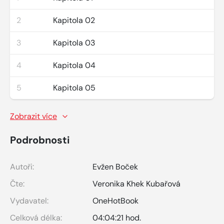
2
Kapitola 02
3
Kapitola 03
4
Kapitola 04
5
Kapitola 05
Zobrazit více
Podrobnosti
Autoři:
Evžen Boček
Čte:
Veronika Khek Kubařová
Vydavatel:
OneHotBook
Celková délka:
04:04:21 hod.