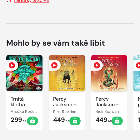
Fantasy a sci-fi
Mohlo by se vám také líbit
Trnitá
Percy
Percy
kletba
Jackson -
Jackson -
Bitva o
Poslední z
Anežka Kočová
Rick Riordan
Rick Riordan
labyrint
bohů
299
449
449
Kč
Kč
Kč