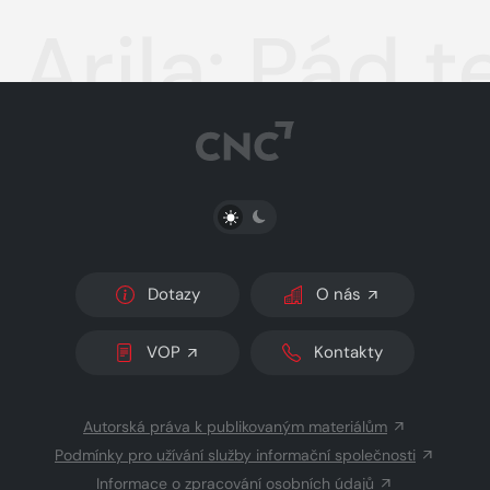
Arila: Pád 
PŘEPNOUT SVĚTLÝ/TMAVÝ REŽIM
Dotazy
O nás
VOP
Kontakty
Autorská práva k publikovaným materiálům
Podmínky pro užívání služby informační společnosti
Informace o zpracování osobních údajů