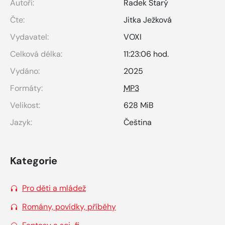
Autoři:
Radek Starý
Čte:
Jitka Ježková
Vydavatel:
VOXI
Celková délka:
11:23:06 hod.
Vydáno:
2025
Formáty:
MP3
Velikost:
628 MiB
Jazyk:
Čeština
Kategorie
Pro děti a mládež
Romány, povídky, příběhy