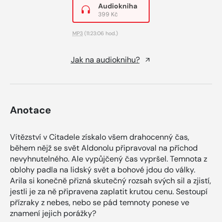
Audiokniha
399 Kč
MP3
(11:23:06 hod.)
Jak na audioknihu?
Anotace
Vítězství v Citadele získalo všem drahocenný čas,
během nějž se svět Aldonolu připravoval na příchod
nevyhnutelného. Ale vypůjčený čas vypršel. Temnota z
oblohy padla na lidský svět a bohové jdou do války.
Arila si konečně přizná skutečný rozsah svých sil a zjistí,
jestli je za ně připravena zaplatit krutou cenu. Sestoupí
přízraky z nebes, nebo se pád temnoty ponese ve
znamení jejich porážky?