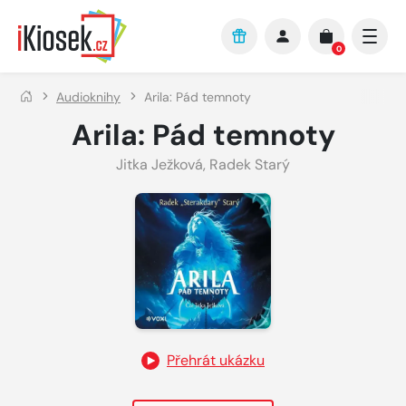
Přejít na hlavní obsah
0
Audioknihy
Arila: Pád temnoty
Arila: Pád temnoty
Jitka Ježková
,
Radek Starý
Přehrát ukázku