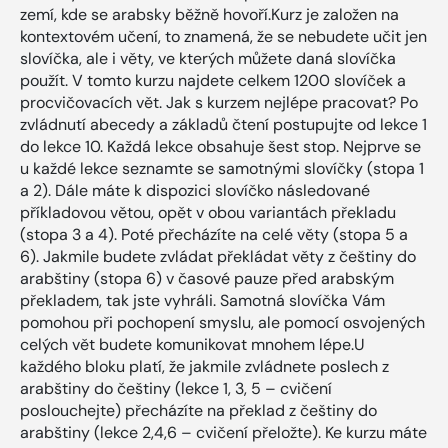
zemí, kde se arabsky běžně hovoří.Kurz je založen na
kontextovém učení, to znamená, že se nebudete učit jen
slovíčka, ale i věty, ve kterých můžete daná slovíčka
použít. V tomto kurzu najdete celkem 1200 slovíček a
procvičovacích vět. Jak s kurzem nejlépe pracovat? Po
zvládnutí abecedy a základů čtení postupujte od lekce 1
do lekce 10. Každá lekce obsahuje šest stop. Nejprve se
u každé lekce seznamte se samotnými slovíčky (stopa 1
a 2). Dále máte k dispozici slovíčko následované
příkladovou větou, opět v obou variantách překladu
(stopa 3 a 4). Poté přecházíte na celé věty (stopa 5 a
6). Jakmile budete zvládat překládat věty z češtiny do
arabštiny (stopa 6) v časové pauze před arabským
překladem, tak jste vyhráli. Samotná slovíčka Vám
pomohou při pochopení smyslu, ale pomocí osvojených
celých vět budete komunikovat mnohem lépe.U
každého bloku platí, že jakmile zvládnete poslech z
arabštiny do češtiny (lekce 1, 3, 5 – cvičení
poslouchejte) přecházíte na překlad z češtiny do
arabštiny (lekce 2,4,6 – cvičení přeložte). Ke kurzu máte