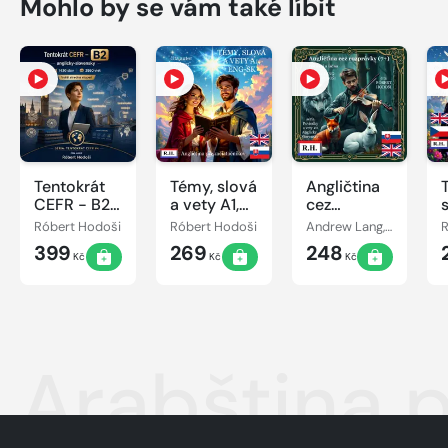
Mohlo by se vám také líbit
Tentokrát
Témy, slová
Angličtina
CEFR - B2,
a vety A1,
cez
anglicky-
ENG-SK
rozprávky
Róbert Hodoši
Róbert Hodoši
Andrew Lang, Róbert Hodoši
R
slovensky
(7+)
399
269
248
Kč
Kč
Kč
Arabština 