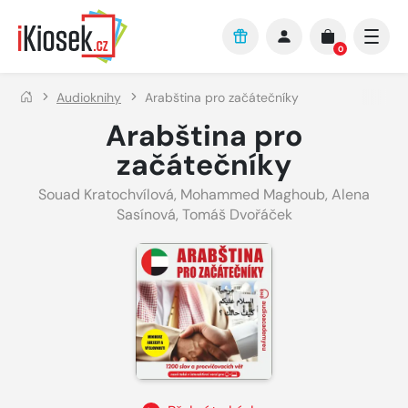
Přejít na hlavní obsah
0
Audioknihy
Arabština pro začátečníky
Arabština pro
začátečníky
Souad Kratochvílová
,
Mohammed Maghoub
,
Alena
Sasínová
,
Tomáš Dvořáček