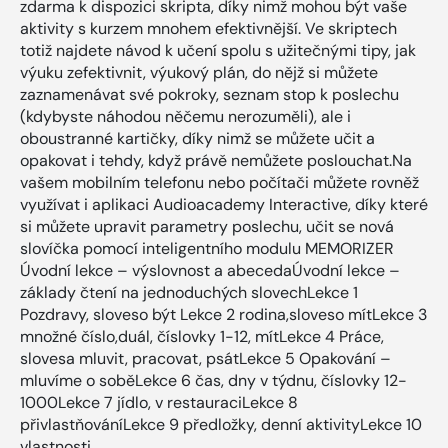
zdarma k dispozici skripta, díky nimž mohou být vaše
aktivity s kurzem mnohem efektivnější. Ve skriptech
totiž najdete návod k učení spolu s užitečnými tipy, jak
výuku zefektivnit, výukový plán, do nějž si můžete
zaznamenávat své pokroky, seznam stop k poslechu
(kdybyste náhodou něčemu nerozuměli), ale i
oboustranné kartičky, díky nimž se můžete učit a
opakovat i tehdy, když právě nemůžete poslouchat.Na
vašem mobilním telefonu nebo počítači můžete rovněž
využívat i aplikaci Audioacademy Interactive, díky které
si můžete upravit parametry poslechu, učit se nová
slovíčka pomocí inteligentního modulu MEMORIZER
Úvodní lekce – výslovnost a abecedaÚvodní lekce –
základy čtení na jednoduchých slovechLekce 1
Pozdravy, sloveso být Lekce 2 rodina,sloveso mítLekce 3
množné číslo,duál, číslovky 1-12, mítLekce 4 Práce,
slovesa mluvit, pracovat, psátLekce 5 Opakování –
mluvíme o soběLekce 6 čas, dny v týdnu, číslovky 12-
1000Lekce 7 jídlo, v restauraciLekce 8
přivlastňováníLekce 9 předložky, denní aktivityLekce 10
vlastnosti