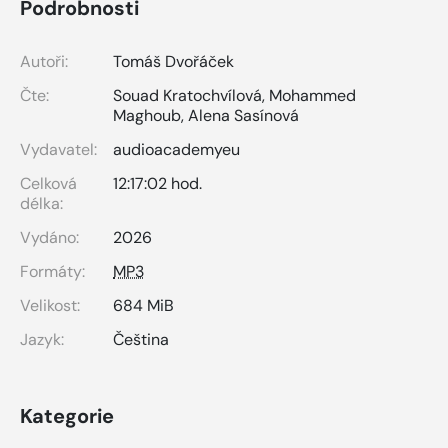
Podrobnosti
Autoři:
Tomáš Dvořáček
Čte:
Souad Kratochvílová
,
Mohammed
Maghoub
,
Alena Sasínová
Vydavatel:
audioacademyeu
Celková
12:17:02 hod.
délka:
Vydáno:
2026
Formáty:
MP3
Velikost:
684 MiB
Jazyk:
Čeština
Kategorie