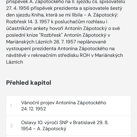
příspěvek A. Zápotockého na II. sjezdu čs. spisovatelů
27. 4. 1956 příspěvek prezidenta a spisovatele šestý
den sjezdu Kniha, která se mi líbila - A. Zápotocký:
Rozbřesk 14. 3. 1957 k posluchačům rozhlasu i
účastníkům ankety hovoří Antonín Zápotocký o své
poslední knize "Rozbřesk" Antonín Zápotocký v
Mariánských Lázních 26. 7. 1957 neplánované
vystoupení prezidenta Antonína Zápotockého na
návštěvě v rekreačním středisku ROH v Mariánských
Lázních
Přehled kapitol
Vánoční projev Antonína Zápotockého
1
24. 12. 1952
Oslavy 10. výročí SNP v Bratislavě 29. 8.
2
1954 - A. Zápotocký