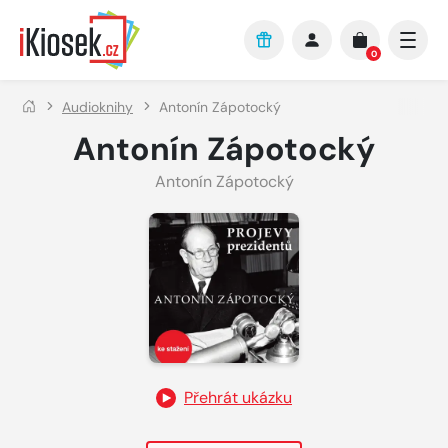
Přejít na hlavní obsah
0
Audioknihy
Antonín Zápotocký
Antonín Zápotocký
Antonín Zápotocký
Přehrát ukázku