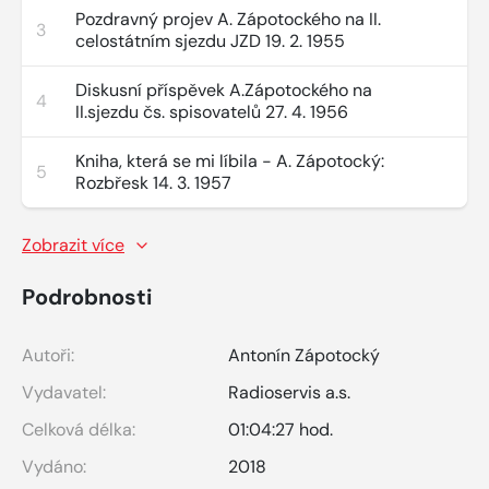
Pozdravný projev A. Zápotockého na II.
3
celostátním sjezdu JZD 19. 2. 1955
Diskusní příspěvek A.Zápotockého na
4
II.sjezdu čs. spisovatelů 27. 4. 1956
Kniha, která se mi líbila - A. Zápotocký:
5
Rozbřesk 14. 3. 1957
Zobrazit více
Podrobnosti
Autoři:
Antonín Zápotocký
Vydavatel:
Radioservis a.s.
Celková délka:
01:04:27 hod.
Vydáno:
2018