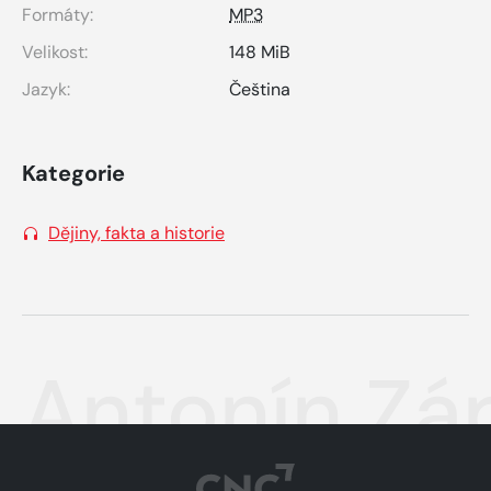
Formáty:
MP3
Velikost:
148 MiB
Jazyk:
Čeština
Kategorie
Dějiny, fakta a historie
Antonín Zá