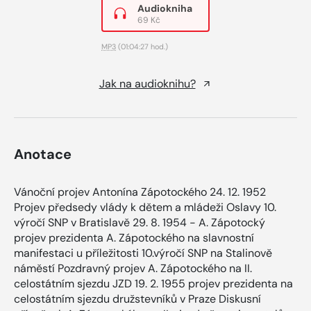
Audiokniha
69 Kč
MP3
(01:04:27 hod.)
Jak na audioknihu?
Anotace
Vánoční projev Antonína Zápotockého 24. 12. 1952
Projev předsedy vlády k dětem a mládeži Oslavy 10.
výročí SNP v Bratislavě 29. 8. 1954 - A. Zápotocký
projev prezidenta A. Zápotockého na slavnostní
manifestaci u příležitosti 10.výročí SNP na Stalinově
náměstí Pozdravný projev A. Zápotockého na II.
celostátním sjezdu JZD 19. 2. 1955 projev prezidenta na
celostátním sjezdu družstevníků v Praze Diskusní