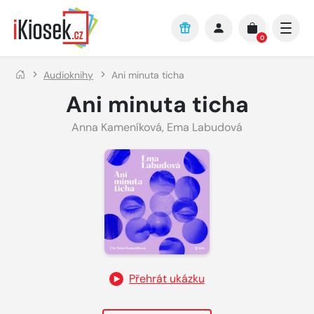
Přejít na hlavní obsah
0
Audioknihy
Ani minuta ticha
Ani minuta ticha
Anna Kameníková
,
Ema Labudová
Přehrát ukázku