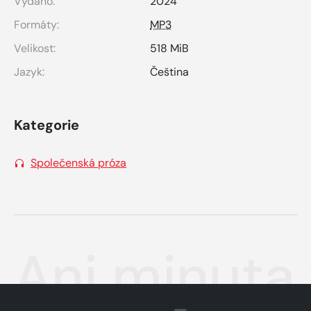
Vydáno:
2024
Formáty:
MP3
Velikost:
518 MiB
Jazyk:
Čeština
Kategorie
Společenská próza
Ani minuta 