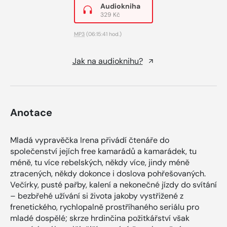
Audiokniha
329 Kč
MP3
(06:15:41 hod.)
Jak na audioknihu?
Anotace
Mladá vypravěčka Irena přivádí čtenáře do
společenství jejích free kamarádů a kamarádek, tu
méně, tu více rebelských, někdy více, jindy méně
ztracených, někdy dokonce i doslova pohřešovaných.
Večírky, pusté pařby, kalení a nekonečné jízdy do svítání
– bezbřehé užívání si života jakoby vystřižené z
frenetického, rychlopalně prostříhaného seriálu pro
mladé dospělé; skrze hrdinčina požitkářství však