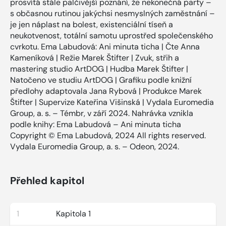
prosvítá stále palčivější poznání, že nekonečná party –
s občasnou rutinou jakýchsi nesmyslných zaměstnání –
je jen náplast na bolest, existenciální tíseň a
neukotvenost, totální samotu uprostřed společenského
cvrkotu. Ema Labudová: Ani minuta ticha | Čte Anna
Kameníková | Režie Marek Štifter | Zvuk, střih a
mastering studio ArtDOG | Hudba Marek Štifter |
Natočeno ve studiu ArtDOG | Grafiku podle knižní
předlohy adaptovala Jana Rybová | Produkce Marek
Štifter | Supervize Kateřina Višinská | Vydala Euromedia
Group, a. s. – Témbr, v září 2024. Nahrávka vznikla
podle knihy: Ema Labudová – Ani minuta ticha
Copyright © Ema Labudová, 2024 All rights reserved.
Vydala Euromedia Group, a. s. – Odeon, 2024.
Přehled kapitol
1
Kapitola 1