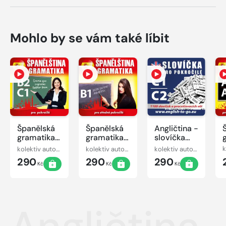
Mohlo by se vám také líbit
Španělská
Španělská
Angličtina -
gramatika
gramatika
slovíčka
B2, C1
B1
pro
kolektiv autorů
kolektiv autorů
kolektiv autorů
pokročilé
290
290
290
C1-C2
Kč
Kč
Kč