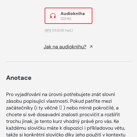
Audiokniha
120 Kč
MP3
(01:31:35 hod.)
Jak na audioknihu?
Anotace
Pro vyjadřování na úrovni potřebujete znát slovní
zásobu popisující vlastnosti. Pokud patříte mezi
začátečníky (i ty věčné  ) nebo mírně pokročilé, a
chcete si své dosavadní znalosti procvičit a rozšířit
trochu jinak, je tento kurz vhodný právě pro vás. Ke
každému slovíčku máte k dispozici i příkladovou větu,
takže si konkrétní slovíčko díky jeho použití v kontextu