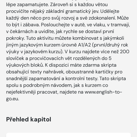
lépe zapamatujete. Zároveň si s každou větou
procvičíte nějaký základní gramatický jev. Udělejte
každý den něco pro svůj rozvoj a své zdokonalení. Může
to být i zábava. Poslouchejte v autě, ve vlaku, v tramvaji,
v čekárnách a uvidíte, jak rychle se dostaví první
pokroky. Tuto aktivitu můžete kombinovat s jakýmkoli
jiným jazykovým kurzem úrovně A1/A2 (první/druhý rok
výuky v jazykovém kurzu). V kurzu najdete více než 200
slovíček a procvičovacích vět rozdělených do 5
výukových bloků. K dispozici máte zdarma skripta
obsahující texty nahrávek, oboustranné kartičky pro
snadnější zapamatování a kontrolní testy. Tato skripta
spolu s podrobným návodem, jak s kurzem co
nejefektivněji pracovat, najdete na www.english-to-
go.eu.
Přehled kapitol