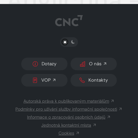
Angličtina 
PŘEPNOUT SVĚTLÝ/TMAVÝ REŽIM
Dotazy
O nás
VOP
Kontakty
Autorská práva k publikovaným materiálům
Podmínky pro užívání služby informační společnosti
Informace o zpracování osobních údajů
Jednotná kontaktní místa
Cookies