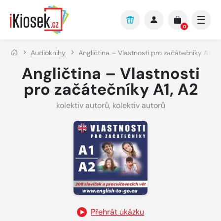
Přejít na hlavní obsah
0
Audioknihy
Angličtina – Vlastnosti pro začátečníky A1, A
Angličtina – Vlastnosti
pro začátečníky A1, A2
kolektiv autorů
,
kolektiv autorů
Přehrát ukázku