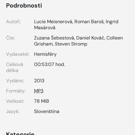
Podrobnosti
Autoři:
Lucie Meisnerová
,
Roman Baroš
,
Ingrid
Masárová
Čte:
Zuzana Šebestová
,
Daniel Kováč
,
Colleen
Grisham
,
Steven Stromp
Vydavatel:
Hemisféry
Celková
00:53:07 hod.
délka:
Vydáno:
2013
Formáty:
MP3
Velikost:
78 MiB
Jazyk:
Slovenština
Kategorie