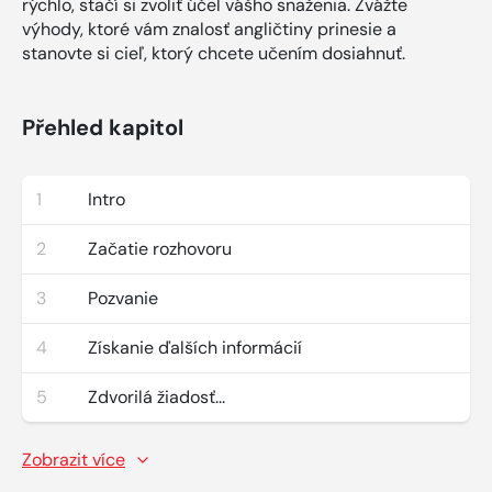
rýchlo, stačí si zvoliť účel vášho snaženia. Zvážte
výhody, ktoré vám znalosť angličtiny prinesie a
stanovte si cieľ, ktorý chcete učením dosiahnuť.
Přehled kapitol
1
Intro
2
Začatie rozhovoru
3
Pozvanie
4
Získanie ďalších informácií
5
Zdvorilá žiadosť...
Zobrazit více