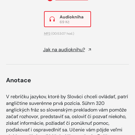
Audiokniha
69 Kč
MP3
(00:53:07 hod.)
Jak na audioknihu?
Anotace
V rebríčku jazykov, ktoré by Slováci chceli ovládať, patrí
angličtine suverénne prvá pozícia. Súhrn 320
anglických fráz so slovenským prekladom vám pomôže
začať rozhovor, predstaviť sa, osloviť či pozvať niekoho,
získať informácie, požiadať či ponúknuť pomoc,
poďakovať i ospravedlniť sa. Učenie vám pôjde veľmi