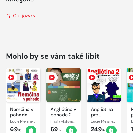
Cizí jazyky
Mohlo by se vám také líbit
Nemčina v
Angličtina v
Angličtina
pohode
pohode 2
pre
všetkých 2
Lucie Meisnerová
Lucie Meisnerová, Roman Baroš, Ingrid Masárová
Lucie Meisnerová, Roman Baroš
69
69
249
Kč
Kč
Kč