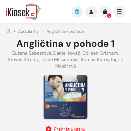
Přejít na hlavní obsah
0
Audioknihy
Angličtina v pohode 1
Angličtina v pohode 1
Zuzana Šebestová
,
Daniel Kováč
,
Colleen Grisham
,
Steven Stromp
,
Lucie Meisnerová
,
Roman Baroš
,
Ingrid
Masárová
Přehrát ukázku