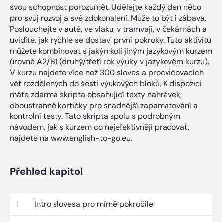
svou schopnost porozumět. Udělejte každý den něco
pro svůj rozvoj a své zdokonalení. Může to být i zábava.
Poslouchejte v autě, ve vlaku, v tramvaji, v čekárnách a
uvidíte, jak rychle se dostaví první pokroky. Tuto aktivitu
můžete kombinovat s jakýmkoli jiným jazykovým kurzem
úrovně A2/B1 (druhý/třetí rok výuky v jazykovém kurzu).
V kurzu najdete více než 300 sloves a procvičovacích
vět rozdělených do šesti výukových bloků. K dispozici
máte zdarma skripta obsahující texty nahrávek,
oboustranné kartičky pro snadnější zapamatování a
kontrolní testy. Tato skripta spolu s podrobným
návodem, jak s kurzem co nejefektivněji pracovat,
najdete na www.english-to-go.eu.
Přehled kapitol
1
Intro slovesa pro mírně pokročile