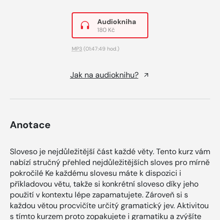
Audiokniha
180 Kč
MP3
(01:47:49 hod.)
Jak na audioknihu?
Anotace
Sloveso je nejdůležitější část každé věty. Tento kurz vám
nabízí stručný přehled nejdůležitějších sloves pro mírně
pokročilé Ke každému slovesu máte k dispozici i
příkladovou větu, takže si konkrétní sloveso díky jeho
použití v kontextu lépe zapamatujete. Zároveň si s
každou větou procvičíte určitý gramatický jev. Aktivitou
s tímto kurzem proto zopakujete i gramatiku a zvýšíte