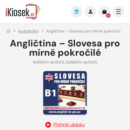
Přejít na hlavní obsah
0
Audioknihy
Angličtina – Slovesa pro mírně pokročilé
Angličtina – Slovesa pro
mírně pokročilé
kolektiv autorů
,
kolektiv autorů
Přehrát ukázku