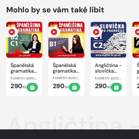
Mohlo by se vám také líbit
Španělská
Španělská
Angličtina -
gramatika
gramatika
slovíčka
B2, C1
B1
pro
kolektiv autorů
kolektiv autorů
kolektiv autorů
pokročilé
290
290
290
C1-C2
Kč
Kč
Kč
Angličtina 