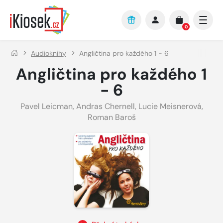
Přejít na hlavní obsah
0
Audioknihy
Angličtina pro každého 1 - 6
Angličtina pro každého 1
- 6
Pavel Leicman
,
Andras Chernell
,
Lucie Meisnerová
,
Roman Baroš