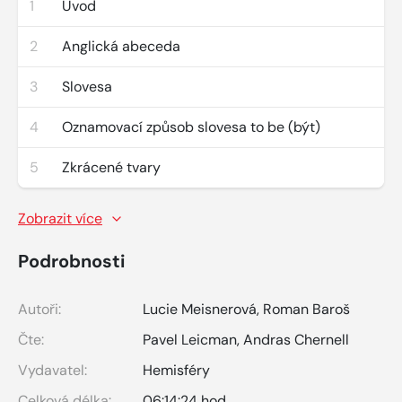
1
Úvod
2
Anglická abeceda
3
Slovesa
4
Oznamovací způsob slovesa to be (být)
5
Zkrácené tvary
Zobrazit více
Podrobnosti
Autoři:
Lucie Meisnerová
,
Roman Baroš
Čte:
Pavel Leicman
,
Andras Chernell
Vydavatel:
Hemisféry
Celková délka:
06:14:24 hod.