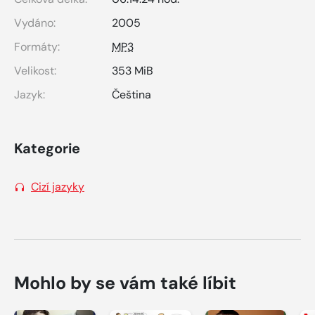
Vydáno:
2005
Formáty:
MP3
Velikost:
353 MiB
Jazyk:
Čeština
Kategorie
Cizí jazyky
Mohlo by se vám také líbit