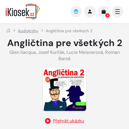
Přejít na hlavní obsah
0
Audioknihy
Angličtina pre všetkých 2
Angličtina pre všetkých 2
Glen Ilacqua
,
Jozef Kuriľák
,
Lucie Meisnerová
,
Roman
Baroš
Přehrát ukázku