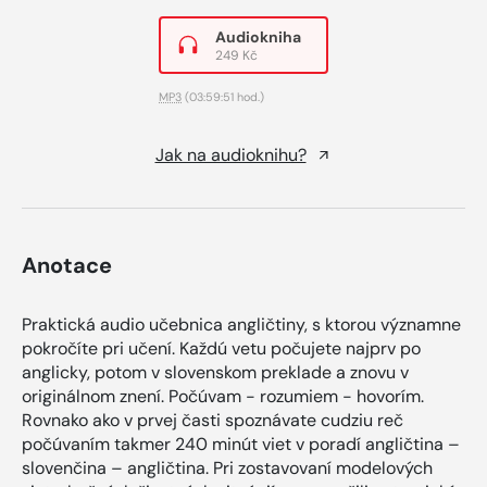
Audiokniha
249 Kč
MP3
(03:59:51 hod.)
Jak na audioknihu?
Anotace
Praktická audio učebnica angličtiny, s ktorou významne
pokročíte pri učení. Každú vetu počujete najprv po
anglicky, potom v slovenskom preklade a znovu v
originálnom znení. Počúvam - rozumiem - hovorím.
Rovnako ako v prvej časti spoznávate cudziu reč
počúvaním takmer 240 minút viet v poradí angličtina –
slovenčina – angličtina. Pri zostavovaní modelových