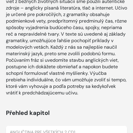
viet z bežných životných situácií sme použili autentické
zdroje – anglicky písaná literatúra, tlač a internet. Učivo
je určené pre pokročilých, z gramatiky obsahuje
podmienkové vety, predprítomný predminulý čas, rôzne
spôsoby vyjadrenia budúceho času, spojky, nepriama
reč a nepravidelné tvary. V texte sú uvedené aj základy
gramatiky, umožňujúce ľahšie pochopiť príklady v
modelových vetách. Každý z nás sa najlepšie naučil
materinský jazyk, preto sme zvolili podobnú formu.
Počúvaním fráz si uvedomíte stavbu anglických viet,
postupne ich dokážete obmieňať a napokon budete
schopní formulovať vlastné myšlienky. Výučba
prebieha individuálne, čo vám umožňuje zvoliť si tempo,
ktoré vám vyhovuje a podľa potreby sa kedykoľvek
vrátiť k predchádzajúcemu učivu.
Přehled kapitol
ANGLIČTINA PRE VŠETKÝCH 2 CD1