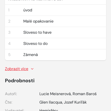
1
úvod
2
Malé opakovanie
3
Sloveso to have
4
Sloveso to do
5
Zámená
Zobrazit více
Podrobnosti
Autoři:
Lucie Meisnerová
,
Roman Baroš
Čte:
Glen Ilacqua
,
Jozef Kuriľák
Vydavatel:
Hemisféry