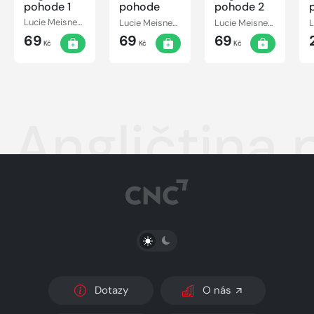
pohode 1
pohode
pohode 2
Lucie Meisnerová, Roman Baroš, Ingrid Masárová
Lucie Meisnerová
Lucie Meisnerová, Roman Baroš, Ingrid Masárová
69
69
69
Kč
Kč
Kč
Angličtina 
PŘEPNOUT SVĚTLÝ/TMAVÝ REŽIM
Dotazy
O nás