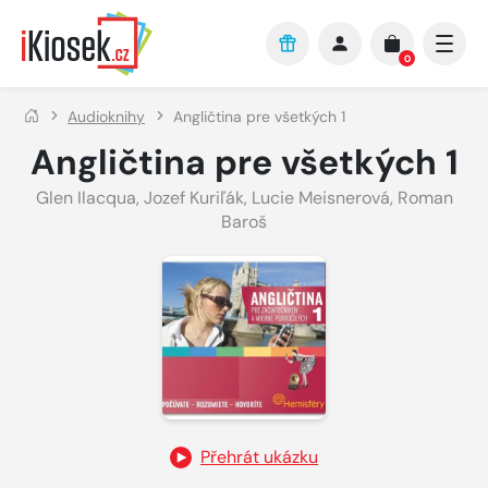
Přejít na hlavní obsah
0
Audioknihy
Angličtina pre všetkých 1
Angličtina pre všetkých 1
Glen Ilacqua
,
Jozef Kuriľák
,
Lucie Meisnerová
,
Roman
Baroš
Přehrát ukázku