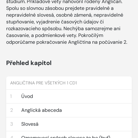
štúdium. Príkladové vety nahovoril rodený Angličan.
Spolu so slovnou zásobou prejdete pravidelné a
nepravidelné slovesá, osobné zámená, nepravidelné
stupňovanie, vyjadrenie časových údajov či
rozkazovacieho spôsobu. Nechýba samozrejme ani
časovanie, a podmienkové vety. Pokročilým
odporúčame pokračovanie Angličtina na počúvanie 2.
Přehled kapitol
ANGLIČTINA PRE VŠETKÝCH 1 CD1
1
Úvod
2
Anglická abeceda
3
Slovesá
4
Oznamovací spôsob slovesa to be (byť)