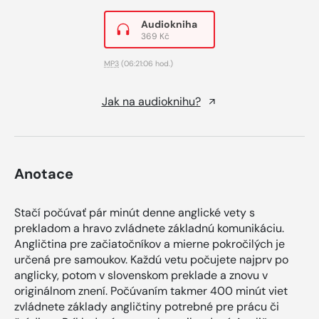
Audiokniha
369 Kč
MP3
(06:21:06 hod.)
Jak na audioknihu?
Anotace
Stačí počúvať pár minút denne anglické vety s
prekladom a hravo zvládnete základnú komunikáciu.
Angličtina pre začiatočníkov a mierne pokročilých je
určená pre samoukov. Každú vetu počujete najprv po
anglicky, potom v slovenskom preklade a znovu v
originálnom znení. Počúvaním takmer 400 minút viet
zvládnete základy angličtiny potrebné pre prácu či