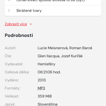
5
Skrátené tvary
Zobrazit více
Podrobnosti
Autoři:
Lucie Meisnerová
,
Roman Baroš
Čte:
Glen Ilacqua
,
Jozef Kuriľák
Vydavatel:
Hemisféry
Celková délka:
06:21:06 hod.
Vydáno:
2013
Formáty:
MP3
Velikost:
359 MiB
Jazyk:
Slovenština