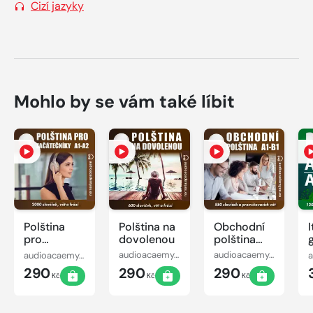
Cizí jazyky
Mohlo by se vám také líbit
Polština
Polština na
Obchodní
I
pro
dovolenou
polština
začátečníky
A1-B1
audioacaemyeu
audioacaemyeu
audioacaemyeu
A1 - A2
290
290
290
Kč
Kč
Kč