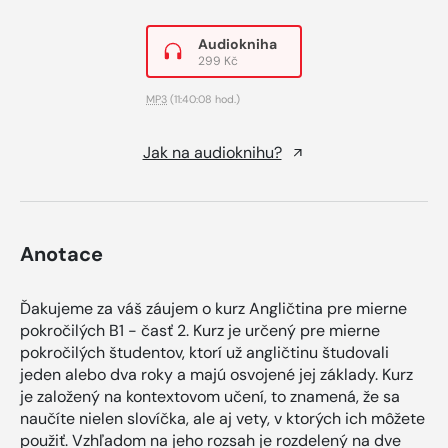
Audiokniha
299 Kč
MP3
(11:40:08 hod.)
Jak na audioknihu?
Anotace
Ďakujeme za váš záujem o kurz Angličtina pre mierne
pokročilých B1 - časť 2. Kurz je určený pre mierne
pokročilých študentov, ktorí už angličtinu študovali
jeden alebo dva roky a majú osvojené jej základy. Kurz
je založený na kontextovom učení, to znamená, že sa
naučíte nielen slovíčka, ale aj vety, v ktorých ich môžete
použiť. Vzhľadom na jeho rozsah je rozdelený na dve