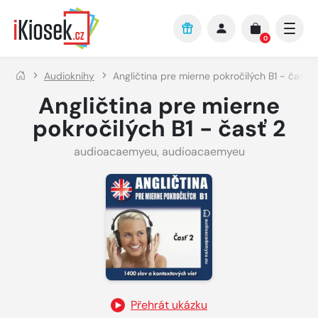
Přejít na hlavní obsah
0
Audioknihy
Angličtina pre mierne pokročilých B1 - časť 2
Angličtina pre mierne
pokročilých B1 - časť 2
audioacaemyeu
,
audioacaemyeu
Přehrát ukázku