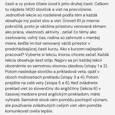
časti a vy práve čítate úvod k jeho druhej časti. Celkom
tu nájdete 1400 slovíčok a viet na precvičenie.
Jednotlivé lekcie sú rozdelené podľa tém a každá
obsahuje iný počet slov a viet. Úroveň B1 je mierne
pokročilá, preto je väčšina priestoru venovaná témam
ako práca, vlastnosti, aktivity , zatiaľ čo témy ako
cestovanie, voľný čas, rodina sú zahrnuté v menšej
miere, keďže im bol venovaný väčší priestor v
predchádzajúcej časti kurzu. Ako s kurzom najlepšie
pracovať? Vyberte si lekciu, ktorou chcete začať. Každá
lekcia obsahuje šesť stôp. Najprv sa pri každej lekcii
oboznámte so samotnou slovnou zásobou (stopy 1 a 2).
Potom nasleduje slovíčko a príkladová veta, opäť v
oboch možnostiach prekladu (stopy 3 a 4). Potom
prejdite na celé vety (stopa 5 a 6). Keď zvládnete
preklad viet zo slovenčiny do angličtiny (lekcia 6) v
časovej medzere pred anglickým prekladom, máte
vyhraté. Samotné slová vám pomôžu pochopiť význam,
ale používanie zvládnutých celých viet vám pomôže
komunikovať oveľa lepšie.