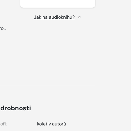
Jak na audioknihu?
o...
drobnosti
oři:
koletiv autorů