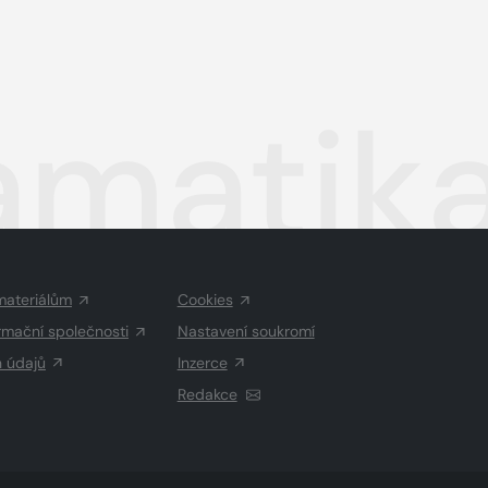
amatika
materiálům
Cookies
rmační společnosti
Nastavení soukromí
h údajů
Inzerce
Redakce