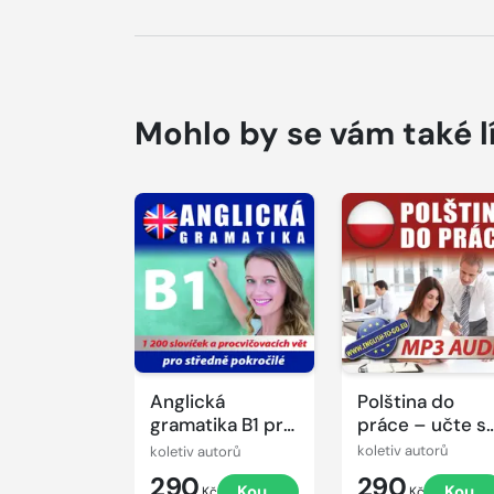
Mohlo by se vám také l
Přehrát
ukázku
Anglická
Polština do
gramatika B1 pro
práce – učte s
mírně a středně
to, co
koletiv autorů
koletiv autorů
pokročilé
potřebujete!
290
290
Koupit
Koupi
Kč
Kč