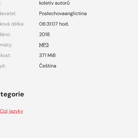
:
koletiv autorů
avatel:
Poslechovaanglictina
ková délka:
06:31:07 hod.
dáno:
2018
máty:
MP3
ikost:
371 MiB
yk:
Čeština
tegorie
Cizí jazyky