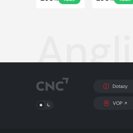
Angl
Dotazy
PŘEPNOUT SVĚTLÝ/TMAVÝ REŽIM
VOP