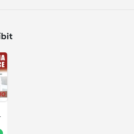
íbit
e
t