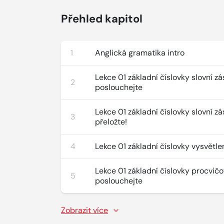
Přehled kapitol
1
Anglická gramatika intro
Lekce 01 základní číslovky slovní z
2
poslouchejte
Lekce 01 základní číslovky slovní z
3
přeložte!
4
Lekce 01 základní číslovky vysvětle
Lekce 01 základní číslovky procvičo
5
poslouchejte
Zobrazit více