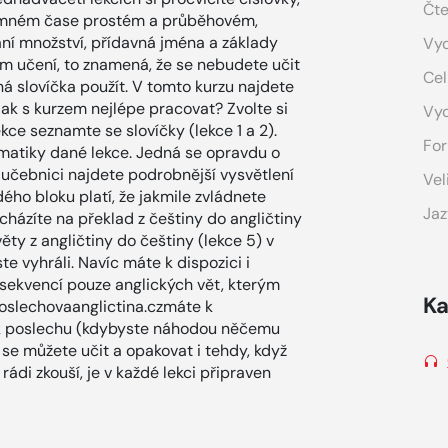
Čte
ítomném čase prostém a průběhovém,
ní množství, přídavná jména a základy
Vyd
ém učení, to znamená, že se nebudete učit
Cel
aná slovíčka použít. V tomto kurzu najdete
ak s kurzem nejlépe pracovat? Zvolte si
Vy
ekce seznamte se slovíčky (lekce 1 a 2).
For
amatiky dané lekce. Jedná se opravdu o
é učebnici najdete podrobnější vysvětlení
Vel
ého bloku platí, že jakmile zvládnete
Jaz
echázíte na překlad z češtiny do angličtiny
ěty z angličtiny do češtiny (lekce 5) v
 vyhráli. Navíc máte k dispozici i
 sekvencí pouze anglických vět, kterým
Ka
oslechovaanglictina.czmáte k
p k poslechu (kdybyste náhodou něčemu
 se můžete učit a opakovat i tehdy, když
rádi zkouší, je v každé lekci připraven