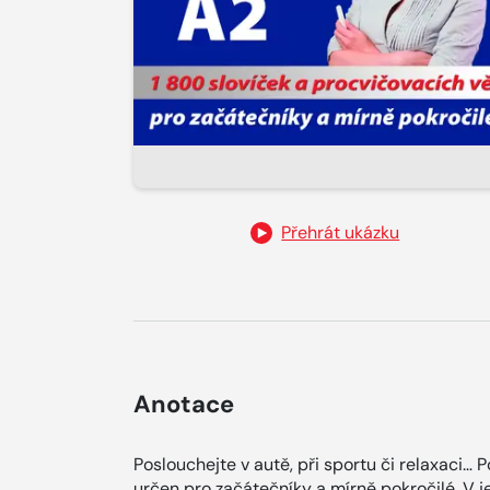
Přehrát ukázku
Anotace
Poslouchejte v autě, při sportu či relaxaci… 
určen pro začátečníky a mírně pokročilé. V je