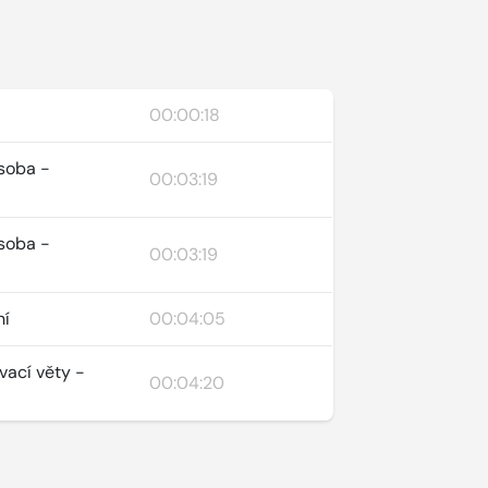
00:00:18
ásoba -
00:03:19
ásoba -
00:03:19
ní
00:04:05
vací věty -
00:04:20