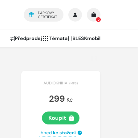
DÁRKOVÝ
CERTIFIKÁT
0
Předprodej
Témata
BLESKmobil
AUDIOKNIHA
(
MP3
)
299
Kč
Koupit
Ihned
ke stažení
?