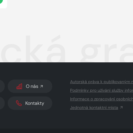
ická gr
Autorská práva k publikovaným 
O nás
Podmínky pro užívání služby info
Informace o zpracování osobníc
Kontakty
Jednotná kontaktní místa