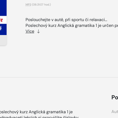
MP3
(06:31:07 hod.)
Poslouchejte v autě, při sportu či relaxaci…
Poslechový kurz Anglická gramatika 1 je určen pr
Více
Po
Aut
Poslechový kurz Anglická gramatika 1 je
dnadvaceti lekcích si procvičíte číslovky,