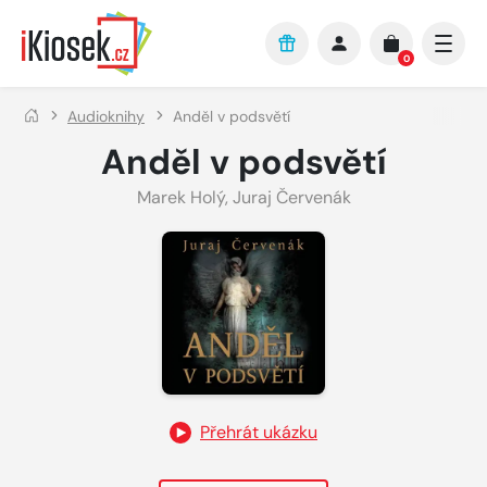
Přejít na hlavní obsah
0
Audioknihy
Anděl v podsvětí
Anděl v podsvětí
Marek Holý
,
Juraj Červenák
Přehrát ukázku