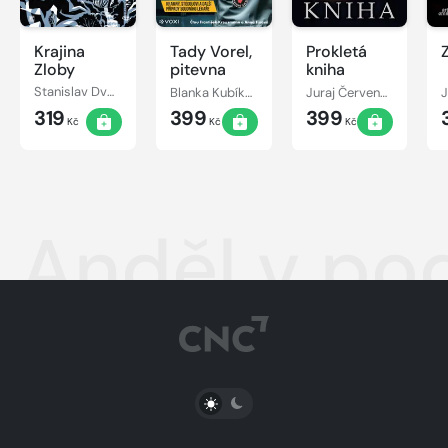
Krajina
Tady Vorel,
Prokletá
Zloby
pitevna
kniha
Stanislav Dvořák
Blanka Kubíková, František Vorel
Juraj Červenák
319
399
399
Kč
Kč
Kč
Anděl v po
PŘEPNOUT SVĚTLÝ/TMAVÝ REŽIM