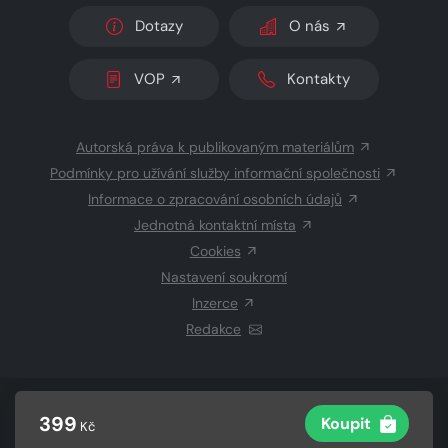
Dotazy
O nás
VOP
Kontakty
Autorská práva k publikovaným materiálům
Podmínky pro užívání služby informační společnosti
Informace o zpracování osobních údajů
Jednotná kontaktní místa
Cookies
Nastavení soukromí
Inzerce
Redakce
© 2026 Copyright
CZECH NEWS CENTER a.s.
a dodavatelé
399
Koupit
Kč
obsahu