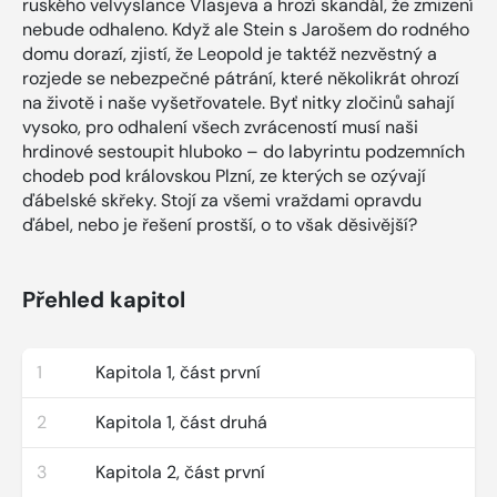
ruského velvyslance Vlasjeva a hrozí skandál, že zmizení
nebude odhaleno. Když ale Stein s Jarošem do rodného
domu dorazí, zjistí, že Leopold je taktéž nezvěstný a
rozjede se nebezpečné pátrání, které několikrát ohrozí
na životě i naše vyšetřovatele. Byť nitky zločinů sahají
vysoko, pro odhalení všech zvráceností musí naši
hrdinové sestoupit hluboko – do labyrintu podzemních
chodeb pod královskou Plzní, ze kterých se ozývají
ďábelské skřeky. Stojí za všemi vraždami opravdu
ďábel, nebo je řešení prostší, o to však děsivější?
Přehled kapitol
1
Kapitola 1, část první
2
Kapitola 1, část druhá
3
Kapitola 2, část první