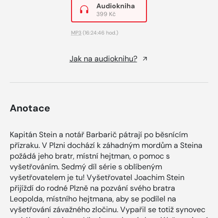
Audiokniha
399 Kč
MP3
(16:24:46 hod.)
Jak na audioknihu?
Anotace
Kapitán Stein a notář Barbarič pátrají po běsnícím
přízraku. V Plzni dochází k záhadným mordům a Steina
požádá jeho bratr, místní hejtman, o pomoc s
vyšetřováním. Sedmý díl série s oblíbeným
vyšetřovatelem je tu! Vyšetřovatel Joachim Stein
přijíždí do rodné Plzně na pozvání svého bratra
Leopolda, místního hejtmana, aby se podílel na
vyšetřování závažného zločinu. Vypařil se totiž synovec