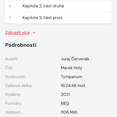
4
Kapitola 2, část druhá
5
Kapitola 3, část první
Zobrazit více
Podrobnosti
Autoři:
Juraj Červenák
Čte:
Marek Holý
Vydavatel:
Tympanum
Celková délka:
16:24:46 hod.
Vydáno:
2021
Formáty:
MP3
Velikost:
906 MiB