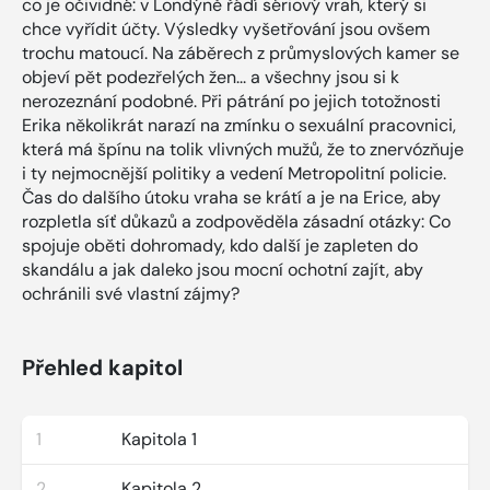
co je očividné: v Londýně řádí sériový vrah, který si
chce vyřídit účty. Výsledky vyšetřování jsou ovšem
trochu matoucí. Na záběrech z průmyslových kamer se
objeví pět podezřelých žen... a všechny jsou si k
nerozeznání podobné. Při pátrání po jejich totožnosti
Erika několikrát narazí na zmínku o sexuální pracovnici,
která má špínu na tolik vlivných mužů, že to znervózňuje
i ty nejmocnější politiky a vedení Metropolitní policie.
Čas do dalšího útoku vraha se krátí a je na Erice, aby
rozpletla síť důkazů a zodpověděla zásadní otázky: Co
spojuje oběti dohromady, kdo další je zapleten do
skandálu a jak daleko jsou mocní ochotní zajít, aby
ochránili své vlastní zájmy?
Přehled kapitol
1
Kapitola 1
2
Kapitola 2