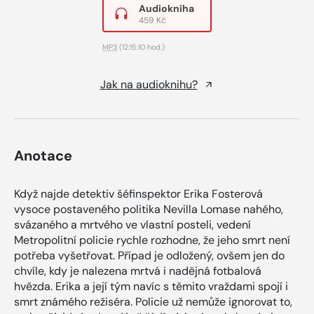
Audiokniha
459 Kč
MP3
(12:15:10 hod.)
Jak na audioknihu?
Anotace
Když najde detektiv šéfinspektor Erika Fosterová
vysoce postaveného politika Nevilla Lomase nahého,
svázaného a mrtvého ve vlastní posteli, vedení
Metropolitní policie rychle rozhodne, že jeho smrt není
potřeba vyšetřovat. Případ je odložený, ovšem jen do
chvíle, kdy je nalezena mrtvá i nadějná fotbalová
hvězda. Erika a její tým navíc s těmito vraždami spojí i
smrt známého režiséra. Policie už nemůže ignorovat to,