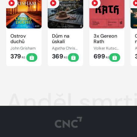
Ostrov
Dům na
3x Gereon
C
duchů
úskalí
Rath
John Grisham
Agatha Christie
Volker Kutscher
379
369
699
Kč
Kč
Kč
Anděl smrt