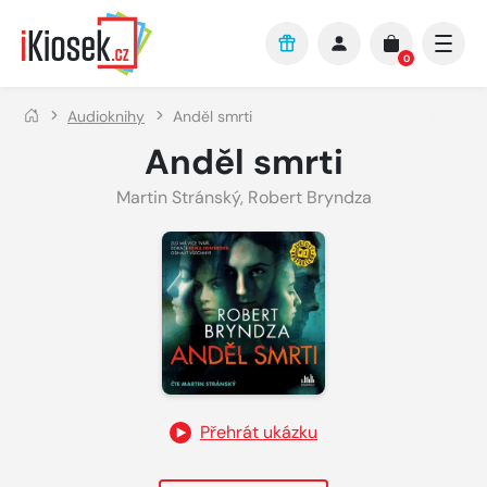
Přejít na hlavní obsah
0
Audioknihy
Anděl smrti
Anděl smrti
Martin Stránský
,
Robert Bryndza
Přehrát ukázku