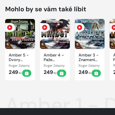
Mohlo by se vám také líbit
Amber 5 -
Amber 4 –
Amber 3 -
Dvory
Paže
Znamení
Chaosu
Oberonova
jednorožce
Roger Zelazny
Roger Zelazny
Roger Zelazny
R
249
249
249
Kč
Kč
Kč
Amber 1 - 