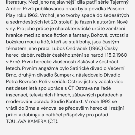
literatury. Mezi jeho nejslavnější díla patří série Tajemný
Amber. První publikovanou prací byla povídka Passion
Play roku 1962. Vrchol jeho tvorby spadá do šedesátých
a sedmdesátých let 20. století, je řazen k autorům Nové
vlny. Pro jeho práce je charakteristické určité zamlžení
hranice mezi science fiction a fantasy. Bohové, bytosti s
božskou mocí a lidé, kteří se stali bohy, jsou častým
tématem jeho prací. Luboš Ondráček (1960) Český
herec, dabér, režisér českého znění se narodil 15.9.1960
v Brně. První herecké zkušenosti získával v šestnácti
letech. Prvním angažmá bylo Satirické divadlo Večerní
Brno, druhým divadlo Šumperk, následovalo Divadlo
Petra Bezruče. Rolí v seriálu Ostrov jistoty začala více
než desetiletá spolupráce s ČT Ostrava na řadě
inscenací, televizních filmech, zábavných pořadech a
moderování pořadu Studio Kontakt. V roce 1992 se
vrátil do Brna a věnoval se především herecké i režijní
práci v dabingu a natáčel příspěvky pro pořad
TOULAVÁ KAMERA (ČT).