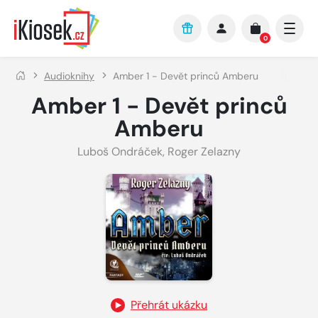
Přejít na hlavní obsah
0
Audioknihy
Amber 1 - Devět princů Amberu
Amber 1 - Devět princů
Amberu
Luboš Ondráček
,
Roger Zelazny
Přehrát ukázku