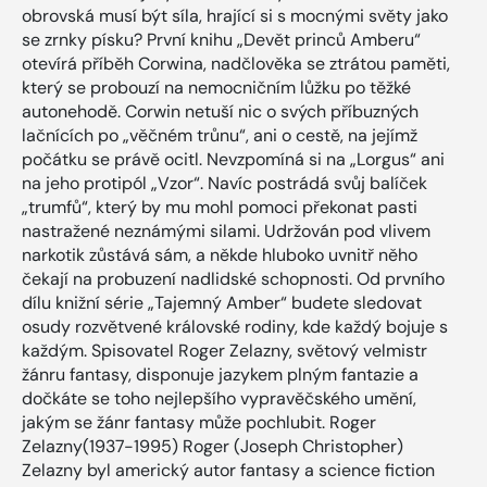
obrovská musí být síla, hrající si s mocnými světy jako
se zrnky písku? První knihu „Devět princů Amberu“
otevírá příběh Corwina, nadčlověka se ztrátou paměti,
který se probouzí na nemocničním lůžku po těžké
autonehodě. Corwin netuší nic o svých příbuzných
lačnících po „věčném trůnu“, ani o cestě, na jejímž
počátku se právě ocitl. Nevzpomíná si na „Lorgus“ ani
na jeho protipól „Vzor“. Navíc postrádá svůj balíček
„trumfů“, který by mu mohl pomoci překonat pasti
nastražené neznámými silami. Udržován pod vlivem
narkotik zůstává sám, a někde hluboko uvnitř něho
čekají na probuzení nadlidské schopnosti. Od prvního
dílu knižní série „Tajemný Amber“ budete sledovat
osudy rozvětvené královské rodiny, kde každý bojuje s
každým. Spisovatel Roger Zelazny, světový velmistr
žánru fantasy, disponuje jazykem plným fantazie a
dočkáte se toho nejlepšího vypravěčského umění,
jakým se žánr fantasy může pochlubit. Roger
Zelazny(1937-1995) Roger (Joseph Christopher)
Zelazny byl americký autor fantasy a science fiction