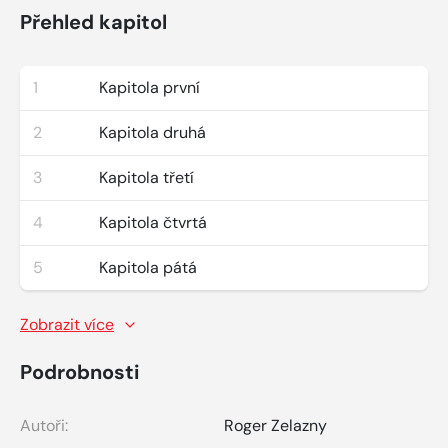
Přehled kapitol
1
Kapitola první
2
Kapitola druhá
3
Kapitola třetí
4
Kapitola čtvrtá
5
Kapitola pátá
Zobrazit více
Podrobnosti
Autoři:
Roger Zelazny