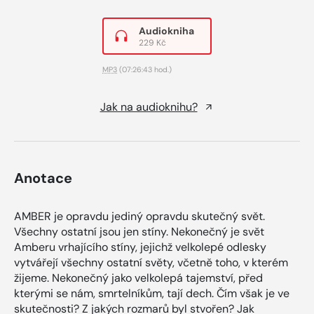
Audiokniha
229 Kč
MP3
(07:26:43 hod.)
Jak na audioknihu?
Anotace
AMBER je opravdu jediný opravdu skutečný svět.
Všechny ostatní jsou jen stíny. Nekonečný je svět
Amberu vrhajícího stíny, jejichž velkolepé odlesky
vytvářejí všechny ostatní světy, včetně toho, v kterém
žijeme. Nekonečný jako velkolepá tajemství, před
kterými se nám, smrtelníkům, tají dech. Čím však je ve
skutečnosti? Z jakých rozmarů byl stvořen? Jak