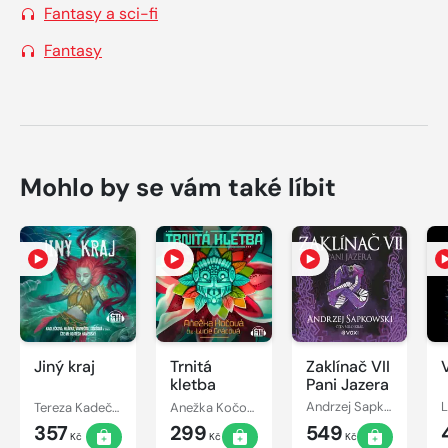
Fantasy a sci-fi
Fantasy
Mohlo by se vám také líbit
Jiný kraj
Trnitá
Zaklínač VII
kletba
Pani Jazera
Tereza Kadečková, Tereza Matoušková
Anežka Kočová
Andrzej Sapkowski
357
299
549
Kč
Kč
Kč