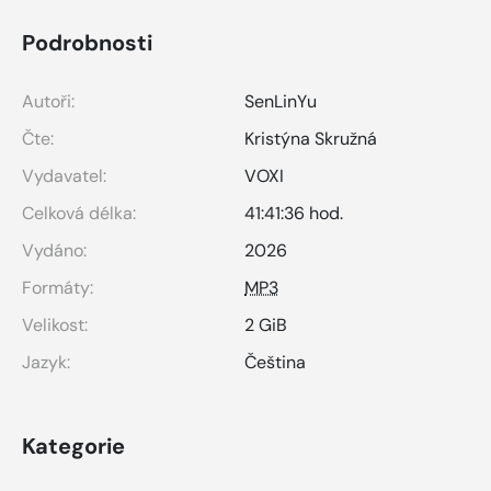
Podrobnosti
Autoři:
SenLinYu
Čte:
Kristýna Skružná
Vydavatel:
VOXI
Celková délka:
41:41:36 hod.
Vydáno:
2026
Formáty:
MP3
Velikost:
2 GiB
Jazyk:
Čeština
Kategorie