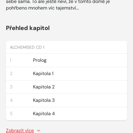
sebe sama. To ale ještě neví, že v tomto domě je
pohřbeno mnohem víc tajemství…
Přehled kapitol
ALCHEMISED CD 1
1
Prolog
2
Kapitola 1
3
Kapitola 2
4
Kapitola 3
5
Kapitola 4
Zobrazit více