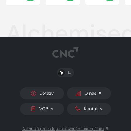
Alchemise
PŘEPNOUT SVĚTLÝ/TMAVÝ REŽIM
Dotazy
O nás
VOP
Kontakty
Autorská práva k publikovaným materiálům