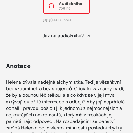
Audiokniha
799 Kč
MP3
(41:41:36 hod.)
Jak na audioknihu?
Anotace
Helena bývala nadějná alchymistka. Teď je vězeňkyní
bez vzpomínek a bez spojenců. Oficiální záznamy tvrdí,
že byla pouhou léčitelkou, ale co když se v její mysli
skrývají důležité informace o odboji? Aby její nepřátelé
odhalili pravdu, pošlou ji k jednomu z nejmocnějších a
nejkrutějších nekromantů, který má v troskách její
paměti najít odpovědi. Na rozpadajícím se panství
začíná Helenin boj o vlastní minulost i poslední zbytky