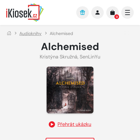
Přejít na hlavní obsah
0
Audioknihy
Alchemised
Alchemised
Kristýna Skružná
,
SenLinYu
Přehrát ukázku