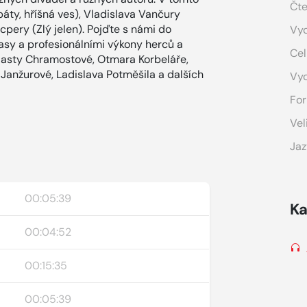
Čte
áty, hříšná ves), Vladislava Vančury
cpery (Zlý jelen). Pojďte s námi do
Vyd
asy a profesionálními výkony herců a
Cel
Vlasty Chramostové, Otmara Korbeláře,
vy Janžurové, Ladislava Potměšila a dalších
Vy
For
Vel
Jaz
00:05:39
Ka
00:04:52
00:15:35
00:05:39