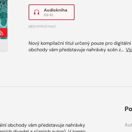
Audiokniha
69 Kč
MP3
(01:10:22 hod.)
Nový kompilační titul určený pouze pro digitální
obchody vám představuje nahrávky scén z...
Ví
Po
Aut
itální obchody vám představuje nahrávky
ůzných divadel a různých autorů. V tomto