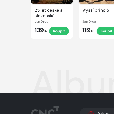
25 let české a
Vyšší princip
slovenské
literární tvorby
Jan Drda
Jan Drda
/1945-1970/
139
119
Koupit
Koupit
(Divadlo)
Kč
Kč
Albu
Dotazy