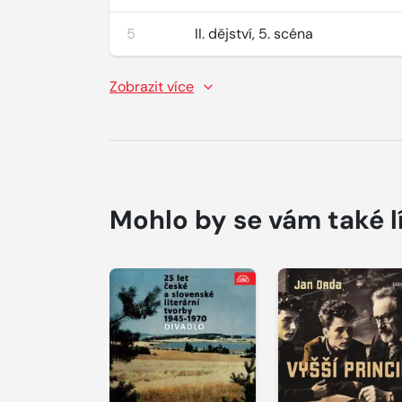
5
II. dějství, 5. scéna
Zobrazit více
Mohlo by se vám také l
Přehrát
Přehrát
ukázku
ukázku