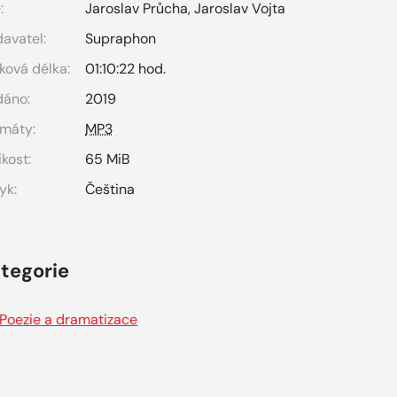
:
Jaroslav Průcha
,
Jaroslav Vojta
avatel:
Supraphon
ková délka:
01:10:22 hod.
dáno:
2019
máty:
MP3
ikost:
65 MiB
yk:
Čeština
tegorie
Poezie a dramatizace