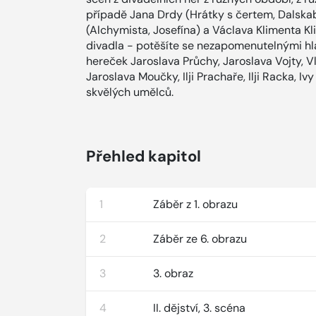
případě Jana Drdy (Hrátky s čertem, Dalskab
(Alchymista, Josefína) a Václava Klimenta Kli
divadla - potěšíte se nezapomenutelnými hl
hereček Jaroslava Průchy, Jaroslava Vojty, 
Jaroslava Moučky, Ilji Prachaře, Ilji Racka, I
skvělých umělců.
Přehled kapitol
1
Záběr z 1. obrazu
2
Záběr ze 6. obrazu
3
3. obraz
4
II. dějství, 3. scéna