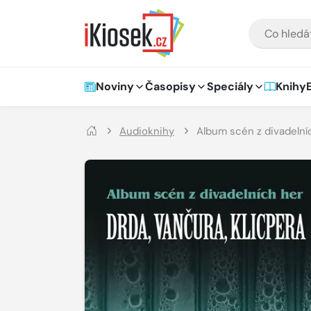
Přejít na hlavní obsah
VYHLEDÁVÁNÍ
Hlavní navigace
Noviny
Časopisy
Speciály
Knihy
Audioknihy
Album scén z divadelníc