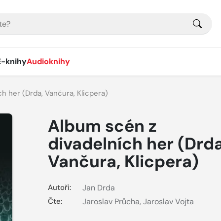
E-knihy
Audioknihy
h her (Drda, Vančura, Klicpera)
Album scén z
divadelních her (Drda
Vančura, Klicpera)
Autoři:
Jan Drda
Čte:
Jaroslav Průcha
,
Jaroslav Vojta