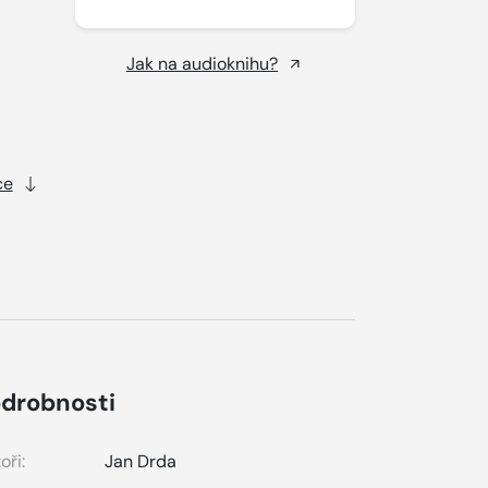
Jak na audioknihu?
ce
drobnosti
oři:
Jan Drda