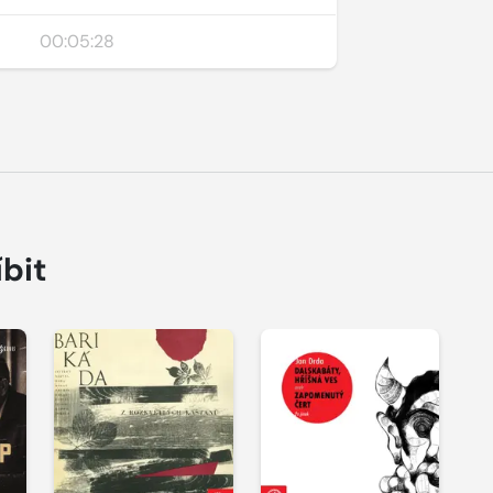
00:05:28
íbit
Přehrát
ukázku