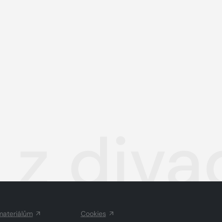
z divad
materiálům
Cookies