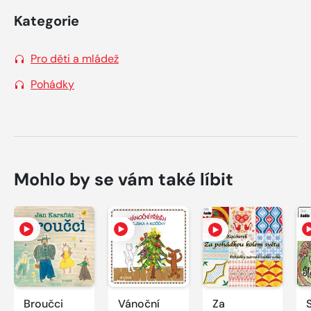
Kategorie
Pro děti a mládež
Pohádky
Mohlo by se vám také líbit
Broučci
Vánoční
Za