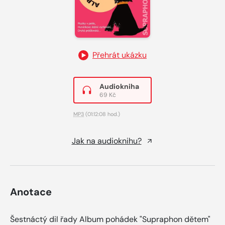
Přehrát ukázku
Audiokniha
69 Kč
MP3
(01:12:08 hod.)
Jak na audioknihu?
Anotace
Šestnáctý dil řady Album pohádek "Supraphon dětem"