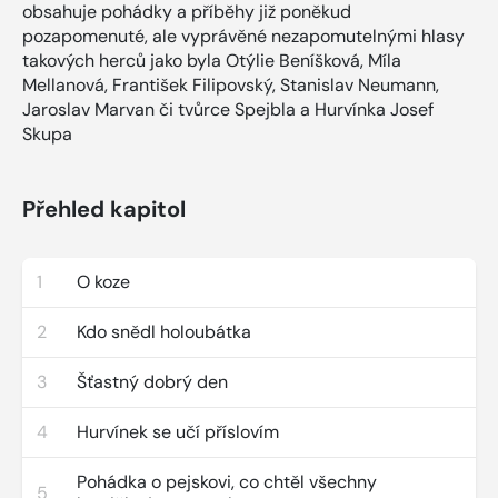
obsahuje pohádky a příběhy již poněkud
pozapomenuté, ale vyprávěné nezapomutelnými hlasy
takových herců jako byla Otýlie Beníšková, Míla
Mellanová, František Filipovský, Stanislav Neumann,
Jaroslav Marvan či tvůrce Spejbla a Hurvínka Josef
Skupa
Přehled kapitol
1
O koze
2
Kdo snědl holoubátka
3
Šťastný dobrý den
4
Hurvínek se učí příslovím
Pohádka o pejskovi, co chtěl všechny
5