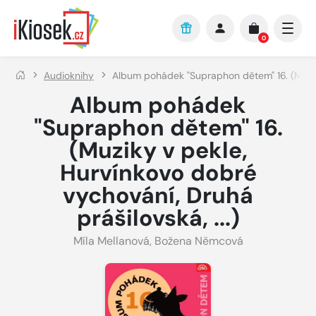
Přejít na hlavní obsah
0
Audioknihy
Album pohádek "Supraphon dětem" 16. (Muziky 
Album pohádek
"Supraphon dětem" 16.
(Muziky v pekle,
Hurvínkovo dobré
vychování, Druhá
prášilovská, ...)
Míla Mellanová
,
Božena Němcová