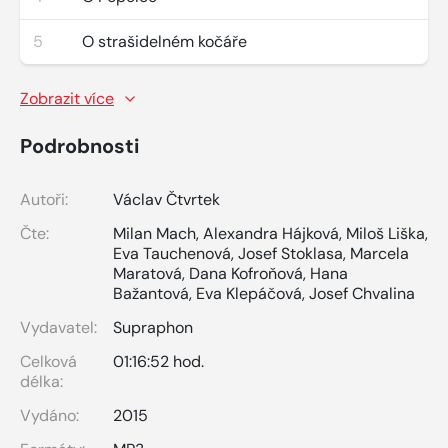
5
O strašidelném kočáře
Zobrazit více
Podrobnosti
Autoři:
Václav Čtvrtek
Čte:
Milan Mach
,
Alexandra Hájková
,
Miloš Liška
,
Eva Tauchenová
,
Josef Stoklasa
,
Marcela
Maratová
,
Dana Kofroňová
,
Hana
Bažantová
,
Eva Klepáčová
,
Josef Chvalina
Vydavatel:
Supraphon
Celková
01:16:52 hod.
délka:
Vydáno:
2015