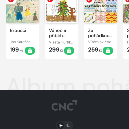
Broučci
Vánoční
Za
příběh
pohádkou
pejska a
kolem
Jan Karafiát
Vlasta Hurtíková
Vítězslav Kocourek
kočičky
světa
199
299
259
Kč
Kč
Kč
Album pohád
PŘEPNOUT SVĚTLÝ/TMAVÝ REŽIM