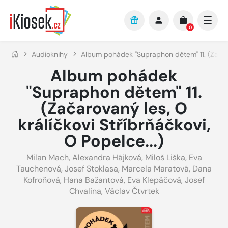
Přejít na hlavní obsah
0
Audioknihy
Album pohádek "Supraphon dětem" 11. (Začarov
Album pohádek
"Supraphon dětem" 11.
(Začarovaný les, O
králíčkovi Stříbrňáčkovi,
O Popelce...)
Milan Mach
,
Alexandra Hájková
,
Miloš Liška
,
Eva
Tauchenová
,
Josef Stoklasa
,
Marcela Maratová
,
Dana
Kofroňová
,
Hana Bažantová
,
Eva Klepáčová
,
Josef
Chvalina
,
Václav Čtvrtek