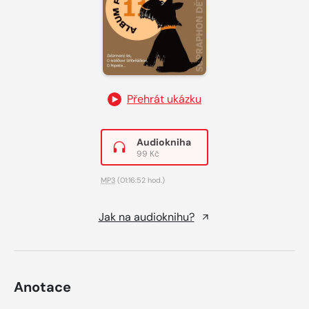
Přehrát ukázku
Audiokniha
99 Kč
MP3
(01:16:52 hod.)
Jak na audioknihu?
Anotace