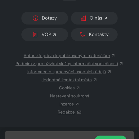
Dotazy
O nás
VOP
Kontakty
Autorská práva k publikovaným materiálům
Podmínky pro užívání služby informační společnosti
Informace o zpracování osobních údajů
Jednotná kontaktní místa
Cookies
Nastavení soukromí
Inzerce
Redakce
© 2026 Copyright
CZECH NEWS CENTER a.s.
a dodavatelé