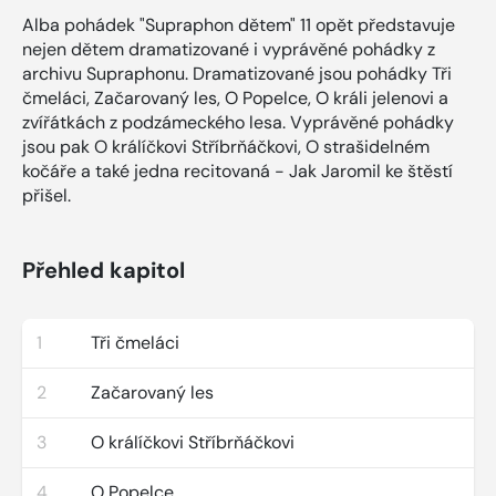
Alba pohádek "Supraphon dětem" 11 opět představuje
nejen dětem dramatizované i vyprávěné pohádky z
archivu Supraphonu. Dramatizované jsou pohádky Tři
čmeláci, Začarovaný les, O Popelce, O králi jelenovi a
zvířátkách z podzámeckého lesa. Vyprávěné pohádky
jsou pak O králíčkovi Stříbrňáčkovi, O strašidelném
kočáře a také jedna recitovaná - Jak Jaromil ke štěstí
přišel.
Přehled kapitol
1
Tři čmeláci
2
Začarovaný les
3
O králíčkovi Stříbrňáčkovi
4
O Popelce